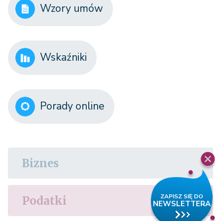
Wzory umów
Wskaźniki
Porady online
Biznes
Podatki