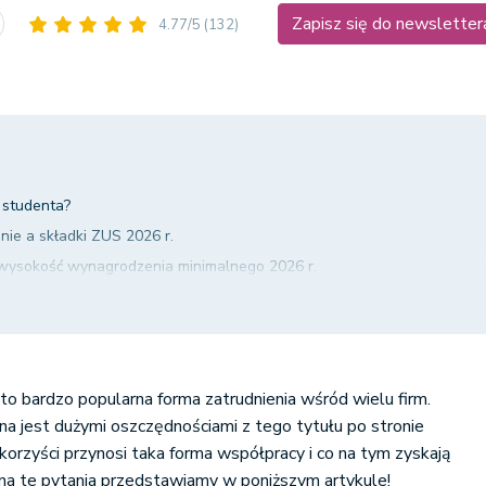
Zapisz się do newsletter
4.77/5
(132)
 studenta?
ie a składki ZUS 2026 r.
 wysokość wynagrodzenia minimalnego 2026 r.
ionego na umowę zlecenie
nie w systemie wFirma.pl
o bardzo popularna forma zatrudnienia wśród wielu firm.
 jest dużymi oszczędnościami z tego tytułu po stronie
korzyści przynosi taka forma współpracy i co na tym zyskają
a te pytania przedstawiamy w poniższym artykule!