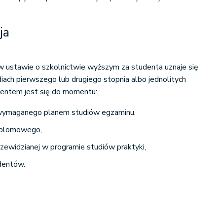
ja
 w ustawie o szkolnictwie wyższym za studenta uznaje się
diach pierwszego lub drugiego stopnia albo jednolitych
dentem jest się do momentu:
 wymaganego planem studiów egzaminu,
yplomowego,
przewidzianej w programie studiów praktyki,
udentów.