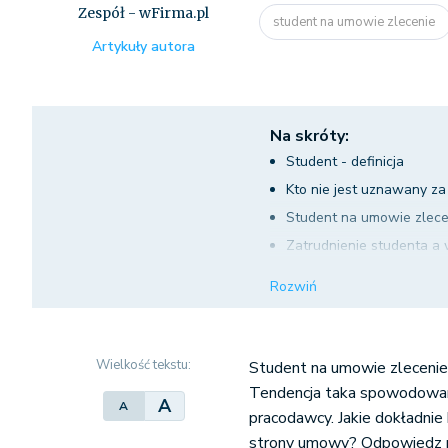
Zespół - wFirma.pl
student na umowie zlecenie
Artykuły autora
Na skróty:
Student - definicja
Kto nie jest uznawany za
Student na umowie zlecen
Zatrudnienie studenta a
Prawa studenta zatrudn
Rozwiń
Student na umowie zlece
Wielkość tekstu:
Student na umowie zleceniet
Tendencja taka spowodowana
A
A
pracodawcy. Jakie dokładnie 
strony umowy? Odpowiedz n