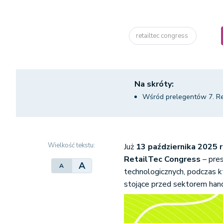
retailtec congress
Na skróty:
Wśród prelegentów 7. Re
Wielkość tekstu:
Już
13 października 2025
RetailTec Congress
– pres
A
A
technologicznych, podczas k
stojące przed sektorem hand