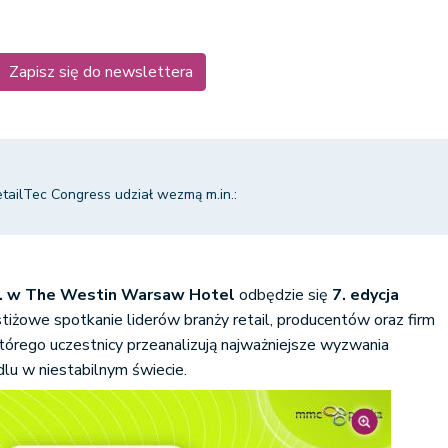
Zapisz się do newslettera
tailTec Congress udział wezmą m.in.:
 r. w The Westin Warsaw Hotel
odbędzie się
7. edycja
tiżowe spotkanie liderów branży retail, producentów oraz firm
tórego uczestnicy przeanalizują najważniejsze wyzwania
lu w niestabilnym świecie.