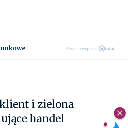
chunkowe
Poradnik wspiera
klient i zielona
iujące handel