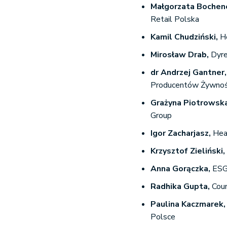
Małgorzata Bochen
Retail Polska
Kamil Chudziński,
H
Mirosław Drab,
Dyre
dr Andrzej Gantner,
Producentów Żywnoś
Grażyna Piotrowsk
Group
Igor Zacharjasz,
Head
Krzysztof Zieliński,
Anna Gorączka,
ESG
Radhika Gupta,
Cou
Paulina Kaczmarek,
Polsce