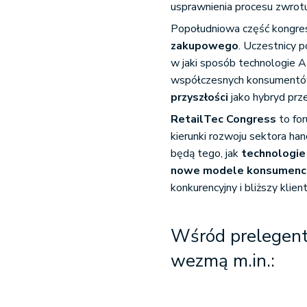
usprawnienia procesu zwro
Popołudniowa część kongres
zakupowego
. Uczestnicy 
w jaki sposób technologie A
współczesnych konsumentów
przyszłości
jako hybryd prz
RetailTec Congress
to for
kierunki rozwoju sektora ha
będą tego, jak
technologie 
nowe modele konsumenc
konkurencyjny i bliższy klien
Wśród prelegent
wezmą m.in.: