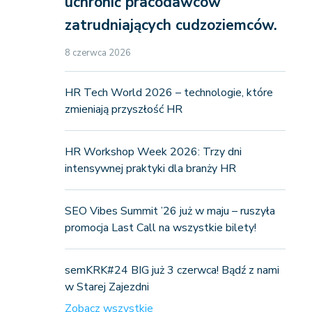
uchronić pracodawców
zatrudniających cudzoziemców.
8 czerwca 2026
HR Tech World 2026 – technologie, które
zmieniają przyszłość HR
HR Workshop Week 2026: Trzy dni
intensywnej praktyki dla branży HR
SEO Vibes Summit ’26 już w maju – ruszyła
promocja Last Call na wszystkie bilety!
semKRK#24 BIG już 3 czerwca! Bądź z nami
w Starej Zajezdni
Zobacz wszystkie