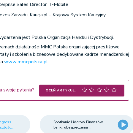
erprise Sales Director, T-Mobile
ezes Zarządu, Kaucja.pl – Krajowy System Kaucyjny
arzenia jest Polska Organizacja Handlu i Dystrybucji.
ramach działalności MMC Polska organizującej prestiżowe
sztaty i szkolenia biznesowe dedykowane kadrze menadżerskiej
na
www.mmcpolska.pl
.
a swoje pytania?
OCEŃ ARTYKUŁ:
ngress -
Spotkanie Liderów Finansów –
szłośc...
banki, ubezpieczenia ...