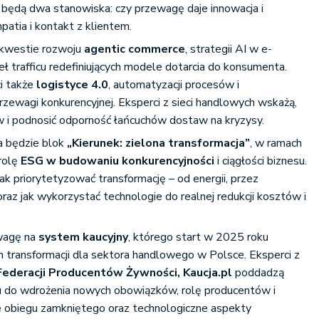
ę będą dwa stanowiska: czy przewagę daje innowacja i
patia i kontakt z klientem.
 kwestie rozwoju
agentic commerce
, strategii AI w e-
 trafficu redefiniujących modele dotarcia do konsumenta.
i także
logistyce 4.0
, automatyzacji procesów i
rzewagi konkurencyjnej. Eksperci z sieci handlowych wskażą,
w i podnosić odporność łańcuchów dostaw na kryzysy.
a będzie blok
„Kierunek: zielona transformacja”
, w ramach
rolę
ESG w budowaniu konkurencyjności
i ciągłości biznesu.
jak priorytetyzować transformację – od energii, przez
raz jak wykorzystać technologie do realnej redukcji kosztów i
uwagę na
system kaucyjny
, którego start w 2025 roku
h transformacji dla sektora handlowego w Polsce. Eksperci z
 Federacji Producentów Żywności, Kaucja.pl
poddadzą
ku do wdrożenia nowych obowiązków, rolę producentów i
obiegu zamkniętego oraz technologiczne aspekty