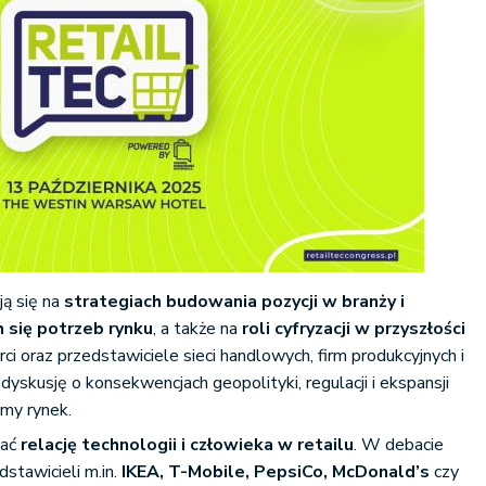
ją się na
strategiach budowania pozycji w branży i
h się potrzeb rynku
, a także na
roli cyfryzacji w przyszłości
rci oraz przedstawiciele sieci handlowych, firm produkcyjnych i
yskusję o konsekwencjach geopolityki, regulacji i ekspansji
imy rynek.
wać
relację technologii i człowieka w retailu
. W debacie
dstawicieli m.in.
IKEA, T-Mobile, PepsiCo, McDonald’s
czy