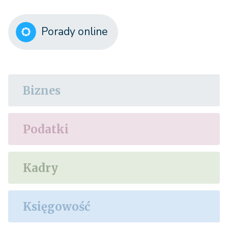
Porady online
Biznes
Podatki
Kadry
Księgowość