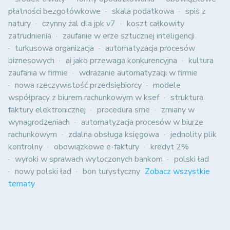
płatności bezgotówkowe
skala podatkowa
spis z
natury
czynny żal dla jpk v7
koszt całkowity
zatrudnienia
zaufanie w erze sztucznej inteligencji
turkusowa organizacja
automatyzacja procesów
biznesowych
ai jako przewaga konkurencyjna
kultura
zaufania w firmie
wdrażanie automatyzacji w firmie
nowa rzeczywistość przedsiębiorcy
modele
współpracy z biurem rachunkowym w ksef
struktura
faktury elektronicznej
procedura sme
zmiany w
wynagrodzeniach
automatyzacja procesów w biurze
rachunkowym
zdalna obsługa księgowa
jednolity plik
kontrolny
obowiązkowe e-faktury
kredyt 2%
wyroki w sprawach wytoczonych bankom
polski ład
nowy polski ład
bon turystyczny
Zobacz wszystkie
tematy