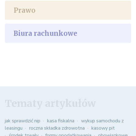
Prawo
Biura rachunkowe
Tematy artykułów
jak sprawdzić nip
kasa fiskalna
wykup samochodu z
leasingu
roczna składka zdrowotna
kasowy pit
środek trwały
formy opodatkowania
obowiązkowe