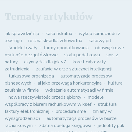
Tematy artykułów
jak sprawdzić nip
kasa fiskalna
wykup samochodu z
leasingu
roczna składka zdrowotna
kasowy pit
środek trwały
formy opodatkowania
obowiązkowe
płatności bezgotówkowe
skala podatkowa
spis z
natury
czynny żal dla jpk v7
koszt całkowity
zatrudnienia
zaufanie w erze sztucznej inteligencji
turkusowa organizacja
automatyzacja procesów
biznesowych
ai jako przewaga konkurencyjna
kultura
zaufania w firmie
wdrażanie automatyzacji w firmie
nowa rzeczywistość przedsiębiorcy
modele
współpracy z biurem rachunkowym w ksef
struktura
faktury elektronicznej
procedura sme
zmiany w
wynagrodzeniach
automatyzacja procesów w biurze
rachunkowym
zdalna obsługa księgowa
jednolity plik