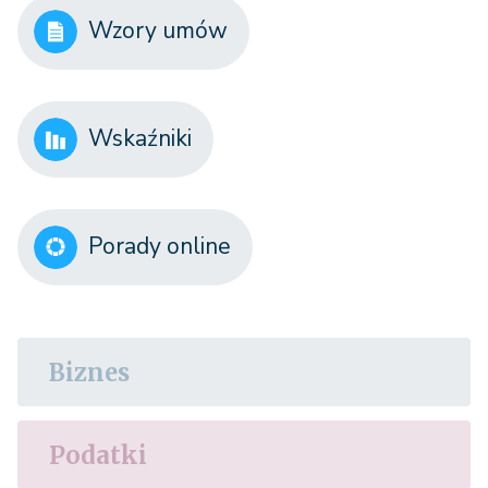
Wzory umów
Wskaźniki
Porady online
Biznes
Podatki