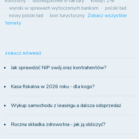
kontrolny
obowiązkowe e-faktury
kredyt 2%
wyroki w sprawach wytoczonych bankom
polski ład
nowy polski ład
bon turystyczny
Zobacz wszystkie
tematy
ZOBACZ RÓWNIEŻ
Jak sprawdzić NIP swój oraz kontrahentów?
Kasa fiskalna w 2026 roku - dla kogo?
Wykup samochodu z leasingu a dalsza odsprzedaż
Roczna składka zdrowotna - jak ją obliczyć?