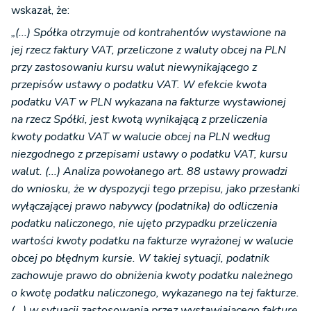
wskazał, że:
„(...) Spółka otrzymuje od kontrahentów wystawione na
jej rzecz faktury VAT, przeliczone z waluty obcej na PLN
przy zastosowaniu kursu walut niewynikającego z
przepisów ustawy o podatku VAT. W efekcie kwota
podatku VAT w PLN wykazana na fakturze wystawionej
na rzecz Spółki, jest kwotą wynikającą z przeliczenia
kwoty podatku VAT w walucie obcej na PLN według
niezgodnego z przepisami ustawy o podatku VAT, kursu
walut. (...) Analiza powołanego art. 88 ustawy prowadzi
do wniosku, że w dyspozycji tego przepisu, jako przesłanki
wyłączającej prawo nabywcy (podatnika) do odliczenia
podatku naliczonego, nie ujęto przypadku przeliczenia
wartości kwoty podatku na fakturze wyrażonej w walucie
obcej po błędnym kursie. W takiej sytuacji, podatnik
zachowuje prawo do obniżenia kwoty podatku należnego
o kwotę podatku naliczonego, wykazanego na tej fakturze.
(...) w sytuacji zastosowania przez wystawiającego fakturę