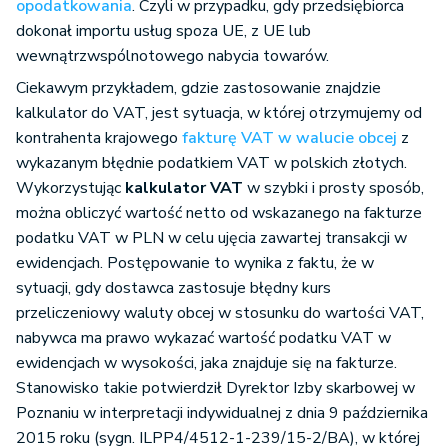
opodatkowania
. Czyli w przypadku, gdy przedsiębiorca
dokonał importu usług spoza UE, z UE lub
wewnątrzwspólnotowego nabycia towarów.
Ciekawym przykładem, gdzie zastosowanie znajdzie
kalkulator do VAT, jest sytuacja, w której otrzymujemy od
kontrahenta krajowego
fakturę VAT w walucie obcej
z
wykazanym błędnie podatkiem VAT w polskich złotych.
Wykorzystując
kalkulator VAT
w szybki i prosty sposób,
można obliczyć wartość netto od wskazanego na fakturze
podatku VAT w PLN w celu ujęcia zawartej transakcji w
ewidencjach. Postępowanie to wynika z faktu, że w
sytuacji, gdy dostawca zastosuje błędny kurs
przeliczeniowy waluty obcej w stosunku do wartości VAT,
nabywca ma prawo wykazać wartość podatku VAT w
ewidencjach w wysokości, jaka znajduje się na fakturze.
Stanowisko takie potwierdził Dyrektor Izby skarbowej w
Poznaniu w interpretacji indywidualnej z dnia 9 października
2015 roku (sygn. ILPP4/4512-1-239/15-2/BA), w której