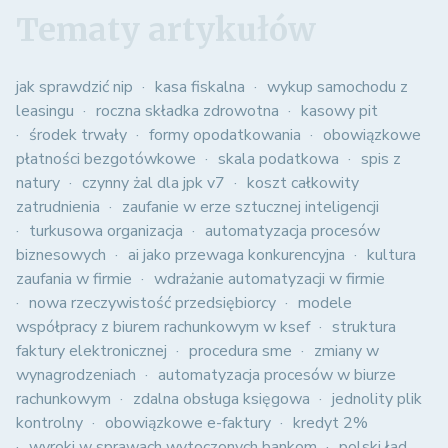
Tematy artykułów
jak sprawdzić nip
kasa fiskalna
wykup samochodu z
leasingu
roczna składka zdrowotna
kasowy pit
środek trwały
formy opodatkowania
obowiązkowe
płatności bezgotówkowe
skala podatkowa
spis z
natury
czynny żal dla jpk v7
koszt całkowity
zatrudnienia
zaufanie w erze sztucznej inteligencji
turkusowa organizacja
automatyzacja procesów
biznesowych
ai jako przewaga konkurencyjna
kultura
zaufania w firmie
wdrażanie automatyzacji w firmie
nowa rzeczywistość przedsiębiorcy
modele
współpracy z biurem rachunkowym w ksef
struktura
faktury elektronicznej
procedura sme
zmiany w
wynagrodzeniach
automatyzacja procesów w biurze
rachunkowym
zdalna obsługa księgowa
jednolity plik
kontrolny
obowiązkowe e-faktury
kredyt 2%
wyroki w sprawach wytoczonych bankom
polski ład