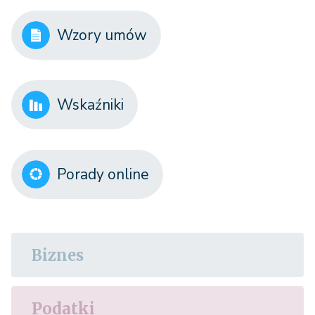
Wzory umów
Wskaźniki
Porady online
Biznes
Podatki