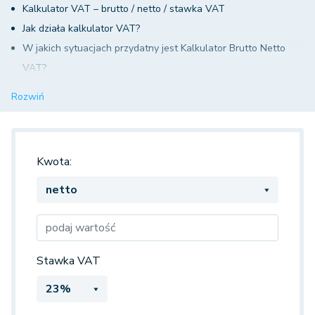
Kalkulator VAT – brutto / netto / stawka VAT
Jak działa kalkulator VAT?
W jakich sytuacjach przydatny jest Kalkulator Brutto Netto
VAT?
Pytania i odpowiedzi dotyczące kalkulatora VAT
Rozwiń
Co to jest kalkulator VAT?
Jak działa kalkulator VAT?
Czy korzystanie z kalkulatora VAT jest bezpłatne?
Kwota:
Jakie informacje są potrzebne do użycia kalkulatora VAT?
Stawka VAT