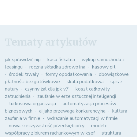
Tematy artykułów
jak sprawdzić nip
kasa fiskalna
wykup samochodu z
leasingu
roczna składka zdrowotna
kasowy pit
środek trwały
formy opodatkowania
obowiązkowe
płatności bezgotówkowe
skala podatkowa
spis z
natury
czynny żal dla jpk v7
koszt całkowity
zatrudnienia
zaufanie w erze sztucznej inteligencji
turkusowa organizacja
automatyzacja procesów
biznesowych
ai jako przewaga konkurencyjna
kultura
zaufania w firmie
wdrażanie automatyzacji w firmie
nowa rzeczywistość przedsiębiorcy
modele
współpracy z biurem rachunkowym w ksef
struktura