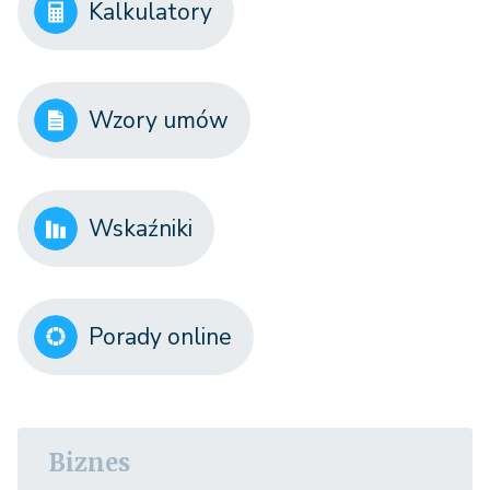
Kalkulatory
Wzory umów
Wskaźniki
Porady online
Biznes