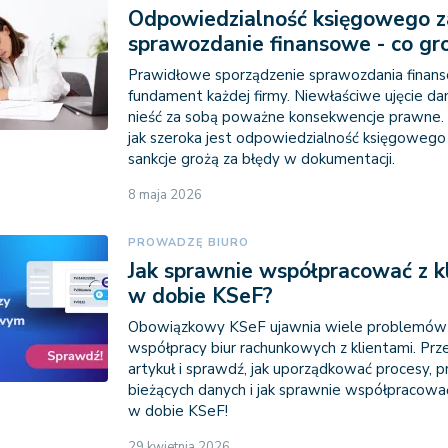
Odpowiedzialność księgowego z
sprawozdanie finansowe - co gro
Prawidłowe sporządzenie sprawozdania finan
fundament każdej firmy. Niewłaściwe ujęcie d
nieść za sobą poważne konsekwencje prawne.
jak szeroka jest odpowiedzialność księgowego i
sankcje grożą za błędy w dokumentacji.
8 maja 2026
PROWADZĘ BIURO
Jak sprawnie współpracować z k
w dobie KSeF?
Obowiązkowy KSeF ujawnia wiele problemó
współpracy biur rachunkowych z klientami. Prz
artykuł i sprawdź, jak uporządkować procesy, 
bieżących danych i jak sprawnie współpracować
w dobie KSeF!
29 kwietnia 2026