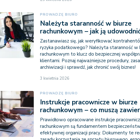
PROWADZĘ BIURO
Należyta staranność w biurze
rachunkowym – jak ją udowodni
Zastanawiasz się, jak weryfikować kontrahentó
ryzyka podatkowego? Należyta staranność w 
rachunkowym to klucz do bezpiecznej współpr
klientami. Poznaj najważniejsze procedury, zas
archiwizacji i sprawdź, jak chronić swój biznes!
3 kwietnia 2026
PROWADZĘ BIURO
Instrukcje pracownicze w biurze
rachunkowym – co muszą zawier
Prawidłowo opracowane instrukcje pracownicz
rachunkowym są fundamentem bezpieczeństw
efektywnej organizacji pracy. Dokumenty te re
zasady korzystania ze sprzętu biurowego, ergo