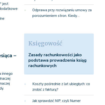
F jest
 dodatkowe
Odprawa przy rozwiązaniu umowy za
porozumieniem stron. Kiedy…
dne
Księgowość
Zasady rachunkowości jako
siąca –
podstawa prowadzenia ksiąg
rachunkowych
a innego
Inaczej
inaczej
Koszty pośrednie z lat ubiegłych: co
dy.
zrobić z fakturą?
Jak sprawdzić NIP, czyli Numer