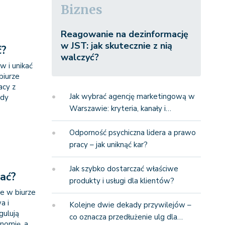
Biznes
Reagowanie na dezinformację
w JST: jak skutecznie z nią
ć?
walczyć?
w i unikać
biurze
acy z
Jak wybrać agencję marketingową w
ady
Warszawie: kryteria, kanały i…
Odporność psychiczna lidera a prawo
pracy – jak uniknąć kar?
Jak szybko dostarczać właściwe
ać?
produkty i usługi dla klientów?
e w biurze
a i
Kolejne dwie dekady przywilejów –
gulują
co oznacza przedłużenie ulg dla…
nomię, a