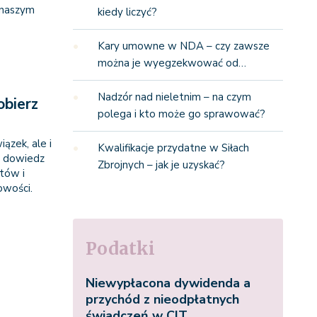
 naszym
kiedy liczyć?
Kary umowne w NDA – czy zawsze
można je wyegzekwować od…
Nadzór nad nieletnim – na czym
obierz
polega i kto może go sprawować?
ązek, ale i
Kwalifikacje przydatne w Siłach
 i dowiedz
Zbrojnych – jak je uzyskać?
ntów i
owości.
Podatki
Niewypłacona dywidenda a
przychód z nieodpłatnych
świadczeń w CIT