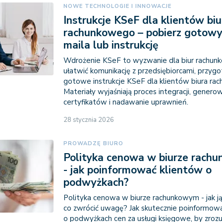
NOWE TECHNOLOGIE I INNOWACJE
Instrukcje KSeF dla klientów biu
rachunkowego – pobierz gotow
maila lub instrukcję
Wdrożenie KSeF to wyzwanie dla biur rachun
ułatwić komunikację z przedsiębiorcami, przy
gotowe instrukcje KSeF dla klientów biura ra
Materiały wyjaśniają proces integracji, genero
certyfikatów i nadawanie uprawnień.
28 stycznia 2026
PROWADZĘ BIURO
Polityka cenowa w biurze rach
- jak poinformować klientów o
podwyżkach?
Polityka cenowa w biurze rachunkowym - jak ją 
co zwrócić uwagę? Jak skutecznie poinformow
o podwyżkach cen za usługi księgowe, by zrozum