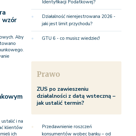
Identyfikacji Podatkowej?
ra
Działalność nierejestrowana 2026 -
y wzór
jaki jest limit przychodu?
kowych. Aby
GTU 6 - co musisz wiedzieć!
gotowano
chunkowego.
wanie
Prawo
ZUS po zawieszeniu
unkowym
działalności z datą wsteczną –
jak ustalić termin?
ustalić i na
Przedawnienie roszczeń
ać klientów
ieli ich
konsumentów wobec banku – od