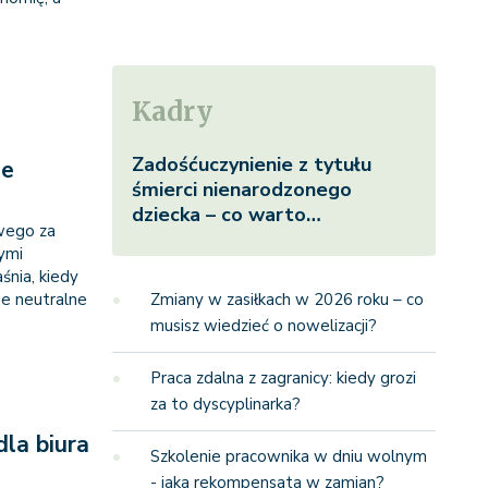
Kadry
Zadośćuczynienie z tytułu
je
śmierci nienarodzonego
dziecka – co warto…
wego za
nymi
śnia, kiedy
e neutralne
Zmiany w zasiłkach w 2026 roku – co
musisz wiedzieć o nowelizacji?
Praca zdalna z zagranicy: kiedy grozi
za to dyscyplinarka?
la biura
Szkolenie pracownika w dniu wolnym
- jaka rekompensata w zamian?