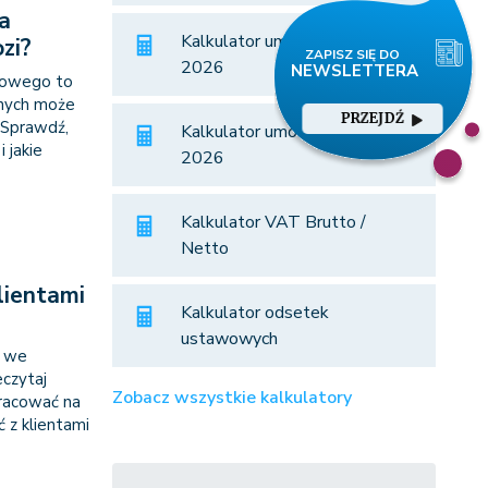
a
Kalkulator umowa zlecenie
zi?
2026
sowego to
anych może
PRZEJDŹ
 Sprawdź,
Kalkulator umów o dzieło
 jakie
2026
Kalkulator VAT Brutto /
Netto
lientami
Kalkulator odsetek
ustawowych
w we
eczytaj
Zobacz wszystkie kalkulatory
pracować na
 z klientami