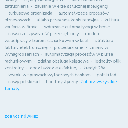
zatrudnienia
zaufanie w erze sztucznej inteligencji
turkusowa organizacja
automatyzacja procesów
biznesowych
ai jako przewaga konkurencyjna
kultura
zaufania w firmie
wdrażanie automatyzacji w firmie
nowa rzeczywistość przedsiębiorcy
modele
współpracy z biurem rachunkowym w ksef
struktura
faktury elektronicznej
procedura sme
zmiany w
wynagrodzeniach
automatyzacja procesów w biurze
rachunkowym
zdalna obsługa księgowa
jednolity plik
kontrolny
obowiązkowe e-faktury
kredyt 2%
wyroki w sprawach wytoczonych bankom
polski ład
nowy polski ład
bon turystyczny
Zobacz wszystkie
tematy
ZOBACZ RÓWNIEŻ