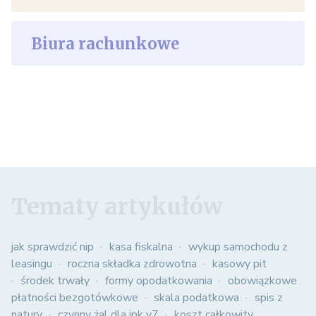
Biura rachunkowe
Tematy artykułów
jak sprawdzić nip
kasa fiskalna
wykup samochodu z
leasingu
roczna składka zdrowotna
kasowy pit
środek trwały
formy opodatkowania
obowiązkowe
płatności bezgotówkowe
skala podatkowa
spis z
natury
czynny żal dla jpk v7
koszt całkowity