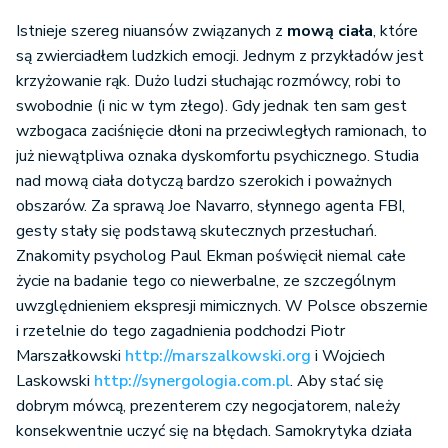
Istnieje szereg niuansów związanych z
mową ciała
, które
są zwierciadłem ludzkich emocji. Jednym z przykładów jest
krzyżowanie rąk. Dużo ludzi słuchając rozmówcy, robi to
swobodnie (i nic w tym złego). Gdy jednak ten sam gest
wzbogaca zaciśnięcie dłoni na przeciwległych ramionach, to
już niewątpliwa oznaka dyskomfortu psychicznego. Studia
nad mową ciała dotyczą bardzo szerokich i poważnych
obszarów. Za sprawą Joe Navarro, słynnego agenta FBI,
gesty stały się podstawą skutecznych przesłuchań.
Znakomity psycholog Paul Ekman poświęcił niemal całe
życie na badanie tego co niewerbalne, ze szczególnym
uwzględnieniem ekspresji mimicznych. W Polsce obszernie
i rzetelnie do tego zagadnienia podchodzi Piotr
Marszałkowski
http://marszalkowski.org
i Wojciech
Laskowski
http://synergologia.com.pl
. Aby stać się
dobrym mówcą, prezenterem czy negocjatorem, należy
konsekwentnie uczyć się na błędach. Samokrytyka działa