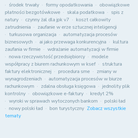
środek trwały
formy opodatkowania
obowiązkowe
płatności bezgotówkowe
skala podatkowa
spis z
natury
czynny żal dla jpk v7
koszt całkowity
zatrudnienia
zaufanie w erze sztucznej inteligencji
turkusowa organizacja
automatyzacja procesów
biznesowych
ai jako przewaga konkurencyjna
kultura
zaufania w firmie
wdrażanie automatyzacji w firmie
nowa rzeczywistość przedsiębiorcy
modele
współpracy z biurem rachunkowym w ksef
struktura
faktury elektronicznej
procedura sme
zmiany w
wynagrodzeniach
automatyzacja procesów w biurze
rachunkowym
zdalna obsługa księgowa
jednolity plik
kontrolny
obowiązkowe e-faktury
kredyt 2%
wyroki w sprawach wytoczonych bankom
polski ład
nowy polski ład
bon turystyczny
Zobacz wszystkie
tematy