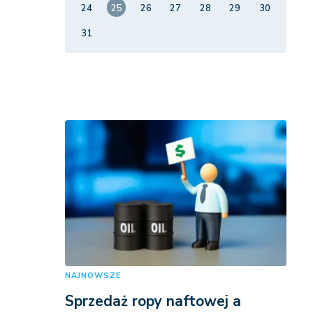
24
25
26
27
28
29
30
31
NAJNOWSZE
Sprzedaż ropy naftowej a