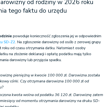
darowizny od rodziny w 2026 roku
ia tego faktu do urzędu
odzinie
powoduje konieczność zgłoszenia jej w odpowiednim
ku SD-Z2
. Na zgłoszenie darowizny od osób z zerowej grupy
ł roku od czasu otrzymania datku. Natomiast osoby
tku na złożenie deklaracji i opłatę podatku mają tylko
ymania darowizny lub przyjęcia spadku.
arowiznę pieniężną w kwocie 100 000 zł. Darowizna została
kowy córki. Czy otrzymana darowizna 100 000 zł od
u?
oczona kwota wolna od podatku 36 120 zł. D
arowiznę zatem
6 miesięcy od momentu otrzymania darowizny na druku SD-
niej podatku.