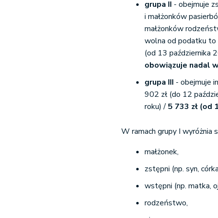
grupa II
- obejmuje z
i małżonków pasierb
małżonków rodzeństw
wolna od podatku to 
(od 13 października 
obowiązuje nadal w
grupa III
- obejmuje 
902 zł (do 12 paździ
roku) /
5 733 zł (od 
W ramach grupy I wyróżnia si
małżonek,
zstępni (np. syn, córk
wstępni (np. matka, oj
rodzeństwo,