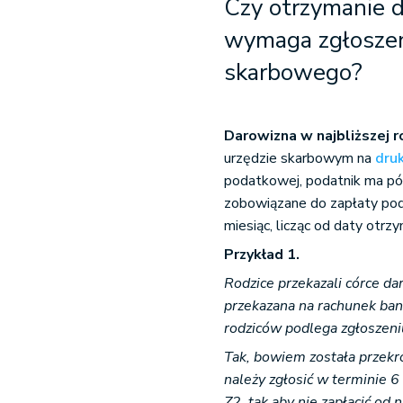
Czy otrzymanie 
wymaga zgłoszen
skarbowego?
Darowizna w najbliższej r
urzędzie skarbowym na
dru
podatkowej, podatnik ma pó
zobowiązane do zapłaty poda
miesiąc, licząc od daty otrz
Przykład 1.
Rodzice przekazali córce d
przekazana na rachunek ban
rodziców podlega zgłoszeni
Tak, bowiem została przekr
należy zgłosić w terminie 
Z2, tak aby nie zapłacić od 