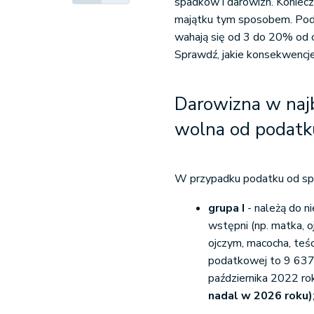
spadków i darowizn. Koniecz
majątku tym sposobem. Pod
wahają się od 3 do 20% od c
Sprawdź, jakie konsekwencj
Darowizna w najb
wolna od podatk
W przypadku podatku od spa
grupa I
- należą do ni
wstępni (np. matka, o
ojczym, macocha, teś
podatkowej to 9 637 
października 2022 ro
nadal w 2026 roku)