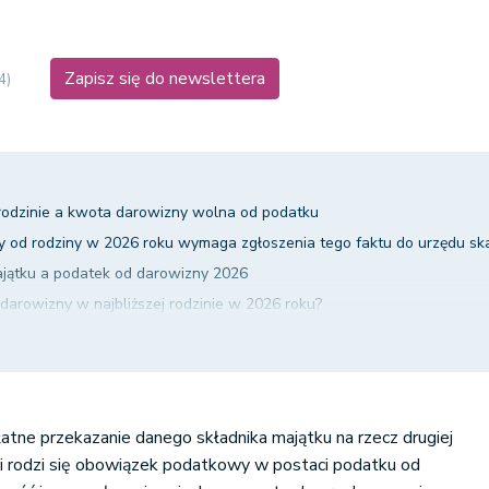
Zapisz się do newslettera
4)
 rodzinie a kwota darowizny wolna od podatku
y od rodziny w 2026 roku wymaga zgłoszenia tego faktu do urzędu 
ajątku a podatek od darowizny 2026
darowizny w najbliższej rodzinie w 2026 roku?
łego przekazanego w darowiźnie
łatne przekazanie danego składnika majątku na rzecz drugiej
ci rodzi się obowiązek podatkowy w postaci podatku od