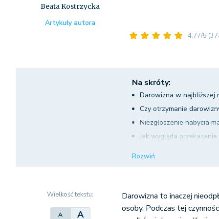
Beata Kostrzycka
Artykuły autora
4.77/5
(37
Na skróty:
Darowizna w najbliższej
Czy otrzymanie darowizn
Niezgłoszenie nabycia m
Jak wygląda przekazanie 
Księgowanie środka trwa
Rozwiń
Wielkość tekstu:
Darowizna to inaczej nieodp
osoby. Podczas tej czynnoś
A
A