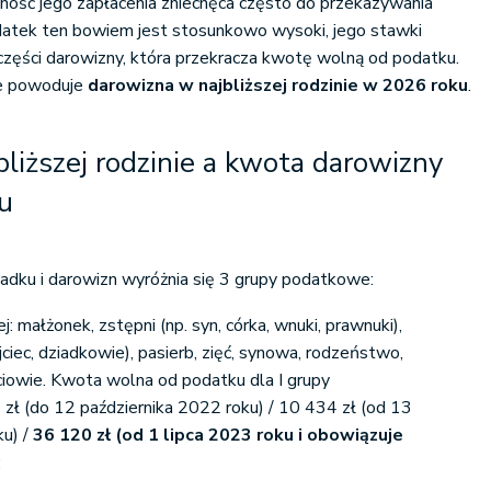
ność jego zapłacenia zniechęca często do przekazywania
atek ten bowiem jest stosunkowo wysoki, jego stawki
zęści darowizny, która przekracza kwotę wolną od podatku.
e powoduje
darowizna w najbliższej rodzinie w 2026 roku
.
liższej rodzinie a kwota darowizny
u
dku i darowizn wyróżnia się 3 grupy podatkowe:
ej: małżonek, zstępni (np. syn, córka, wnuki, prawnuki),
jciec, dziadkowie), pasierb, zięć, synowa, rodzeństwo,
ciowie. Kwota wolna od podatku dla I grupy
zł (do 12 października 2022 roku) / 10 434 zł (od 13
ku) /
36 120 zł (od 1 lipca 2023 roku i obowiązuje
;