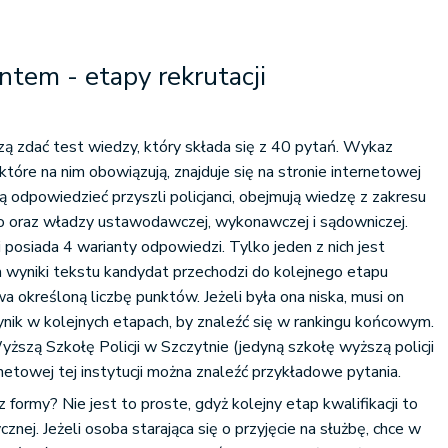
antem - etapy rekrutacji
ą zdać test wiedzy, który składa się z 40 pytań. Wykaz
 które na nim obowiązują, znajduje się na stronie internetowej
szą odpowiedzieć przyszli policjanci, obejmują wiedzę z zakresu
 oraz władzy ustawodawczej, wykonawczej i sądowniczej.
i posiada 4 warianty odpowiedzi. Tylko jeden z nich jest
 wyniki tekstu kandydat przechodzi do kolejnego etapu
wa określoną liczbę punktów. Jeżeli była ona niska, musi on
wynik w kolejnych etapach, by znaleźć się w rankingu końcowym.
ższą Szkołę Policji w Szczytnie (jedyną szkołę wyższą policji
rnetowej tej instytucji można znaleźć przykładowe pytania.
 formy? Nie jest to proste, gdyż kolejny etap kwalifikacji to
znej. Jeżeli osoba starająca się o przyjęcie na służbę, chce w