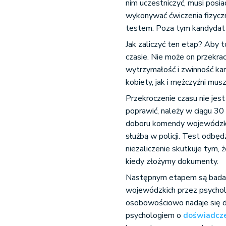
nim uczestniczyć, musi posi
wykonywać ćwiczenia fizyczn
testem. Poza tym kandydat 
Jak zaliczyć ten etap? Aby 
czasie. Nie może on przekrac
wytrzymałość i zwinność kan
kobiety, jak i mężczyźni mu
Przekroczenie czasu nie jes
poprawić, należy w ciągu 30
doboru komendy wojewódzkie
służbą w policji. Test odbę
niezaliczenie skutkuje tym,
kiedy złożymy dokumenty.
Następnym etapem są badan
wojewódzkich przez psycholo
osobowościowo nadaje się do 
psychologiem o
doświadcz