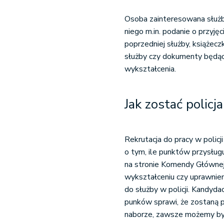
Osoba zainteresowana służb
niego m.in. podanie o przyję
poprzedniej służby, książe
służby czy dokumenty będąc
wykształcenia.
Jak zostać polic
Rekrutacja do pracy w policj
o tym, ile punktów przysług
na stronie Komendy Głównej
wykształceniu czy uprawnien
do służby w policji. Kandydac
punków sprawi, że zostaną p
naborze, zawsze możemy być