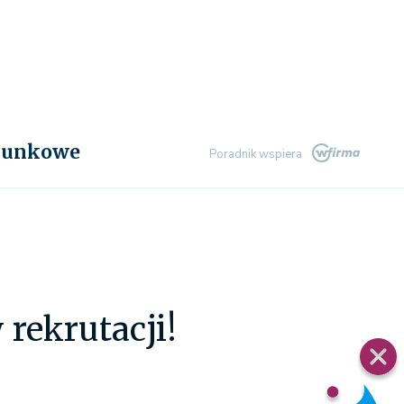
chunkowe
Poradnik wspiera
 rekrutacji!