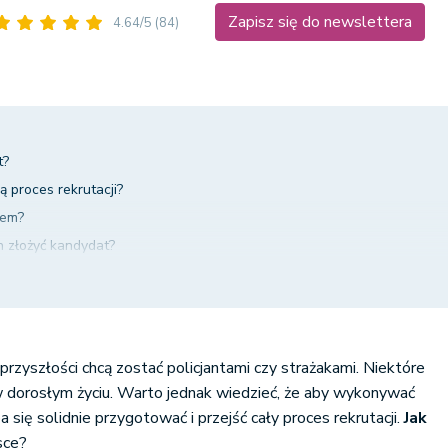
Zapisz się do newslettera
4.64/5
(84)
t?
ą proces rekrutacji?
tem?
n złożyć kandydat?
tapy rekrutacji
 przyszłości chcą zostać policjantami czy strażakami. Niektóre
a w dorosłym życiu. Warto jednak wiedzieć, że aby wykonywać
 się solidnie przygotować i przejść cały proces rekrutacji.
Jak
sce?