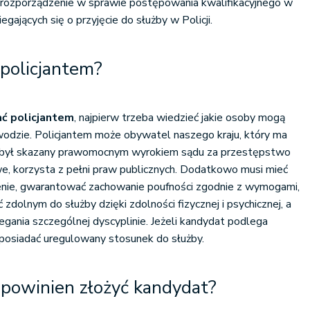
e rozporządzenie w sprawie postępowania kwalifikacyjnego w
ających się o przyjęcie do służby w Policji.
policjantem?
ać policjantem
, najpierw trzeba wiedzieć jakie osoby mogą
wodzie. Policjantem może obywatel naszego kraju, który ma
ie był skazany prawomocnym wyrokiem sądu za przestępstwo
, korzysta z pełni praw publicznych. Dodatkowo musi mieć
nie, gwarantować zachowanie poufności zgodnie z wymogami,
ć zdolnym do służby dzięki zdolności fizycznej i psychicznej, a
ania szczególnej dyscyplinie. Jeżeli kandydat podlega
i posiadać uregulowany stosunek do służby.
 powinien złożyć kandydat?