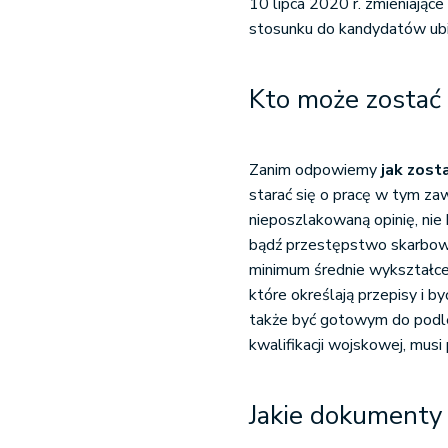
10 lipca 2020 r. zmieniając
stosunku do kandydatów ubieg
Kto może zostać 
Zanim odpowiemy
jak zost
starać się o pracę w tym za
nieposzlakowaną opinię, n
bądź przestępstwo skarbowe
minimum średnie wykształce
które określają przepisy i by
także być gotowym do podleg
kwalifikacji wojskowej, mus
Jakie dokumenty