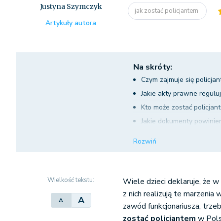
Justyna Szymczyk
jak zostać policjantem
Artykuły autora
Na skróty:
Czym zajmuje się policjan
Jakie akty prawne reguluj
Kto może zostać policjan
Jakie dokumenty powinie
Jak zostać policjantem?
Rozwiń
Jak zostać policjantem - e
Wielkość tekstu:
Wiele dzieci deklaruje, że w
z nich realizują te marzeni
A
A
zawód funkcjonariusza, trzeba
zostać policjantem
w Pol