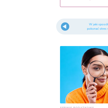
W jaki spos
pokonać stres 
SERWIS PODATKOWY