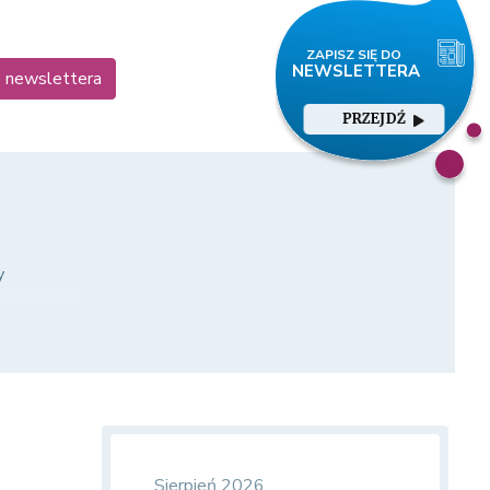
o newslettera
PRZEJDŹ
y
Sierpień 2026