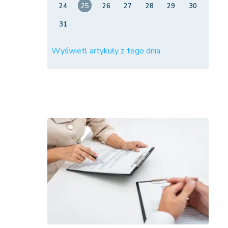
24
25
26
27
28
29
30
31
Wyświetl artykuły z tego dnia