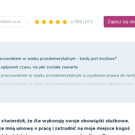
Zapisz się d
nikiem w w...
4.78/5
(107)
cownikiem w wieku przedemerytalnym - kiedy jest możliwe?
upływem czasu, na jaki została zawarta
pracownikiem w wieku przedemerytalnym a uzyskanie prawa do rent
pracownikiem w wieku przedemerytalnym a likwidacja zakładu pracy
pracownikiem w wieku przedemerytalnym - art. 52 Kodeksu pracy
stwierdził, że źle wykonuję swoje obowiązki służbowe.
e mną umowę o pracę i zatrudnić na moje miejsce kogoś