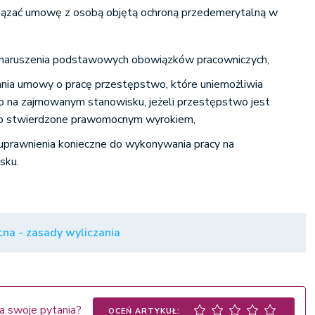
ązać umowę z osobą objętą ochroną przedemerytalną w
o naruszenia podstawowych obowiązków pracowniczych,
ania umowy o pracę przestępstwo, które uniemożliwia
go na zajmowanym stanowisku, jeżeli przestępstwo jest
ło stwierdzone prawomocnym wyrokiem,
i uprawnienia konieczne do wykonywania pracy na
sku.
na - zasady wyliczania
a swoje pytania?
OCEŃ ARTYKUŁ: