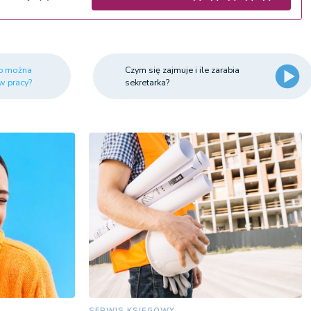
ób można
Czym się zajmuje i ile zarabia
w pracy?
sekretarka?
SERWIS KSIĘGOWY