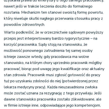
uzyskania prawa do emerytury u tego samego pracodawcy,
nawet jeśli w trakcie leczenia doszło do formalnego
rozstania. Mechanizm ten stanowi swoistą formę powrotu,
który niweluje skutki nagłego przerwania stosunku pracy z
powodów zdrowotnych.
Warto podkreślić, że w orzecznictwie sądowym powyższy
przepis jest interpretowany bardzo rygorystycznie – na
korzyść pracownika. Sądy stoją na stanowisku, że
możliwość ponownego zatrudnienia tej samej osoby
istnieje zawsze wtedy, gdy pracodawca ma wolne
stanowisko, na którym chory uprzednio pracownik mógłby
pracować, biorąc pod uwagę jego kwalifikacje oraz aktualny
stan zdrowia. Pracownik musi zgłosić gotowość do pracy
tuż po uzyskaniu zdolności do niej (potwierdzonej przez
lekarza medycyny pracy). Każda nieuzasadniona zwłoka
może zostać uznana za rezygnację z tego przywileju. Jeśli
dawne stanowisko pracownika zostało zlikwidowane, ale
w firmie istnieje inne, odpowiadające jego kompetencjom,