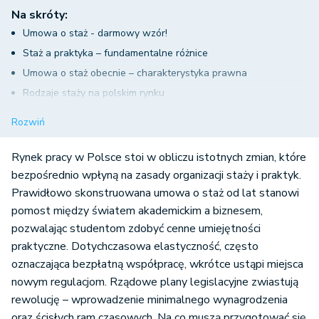
Na skróty:
Umowa o staż - darmowy wzór!
Staż a praktyka – fundamentalne różnice
Umowa o staż obecnie – charakterystyka prawna
Rodzaje staży na polskim rynku
Podział staży studenckich
Rozwiń
Staż obowiązkowy
Staż nieobowiązkowy (dobrowolny)
Rynek pracy w Polsce stoi w obliczu istotnych zmian, które
Rewolucja w przepisach – koniec darmowych staży?
bezpośrednio wpłyną na zasady organizacji staży i praktyk.
Prawidłowo skonstruowana umowa o staż od lat stanowi
Co powinna zawierać umowa o staż?
pomost między światem akademickim a biznesem,
Rola patrona (opiekuna stażu)
pozwalając studentom zdobyć cenne umiejętności
Kwestie finansowe i ZUS-u
praktyczne. Dotychczasowa elastyczność, często
Umowa o staż - podsumowanie
oznaczająca bezpłatną współpracę, wkrótce ustąpi miejsca
nowym regulacjom. Rządowe plany legislacyjne zwiastują
rewolucję – wprowadzenie minimalnego wynagrodzenia
oraz ścisłych ram czasowych. Na co muszą przygotować się