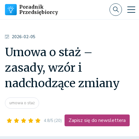
Poradnik
Przedsiębiorcy
2026-02-05
Umowa o staż –
zasady, wzór i
nadchodzące zmiany
umowa o staż
Zapisz się do newslettera
4.8/5
(20)