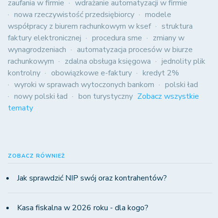
zaufania w firmie
wdrażanie automatyzacji w firmie
nowa rzeczywistość przedsiębiorcy
modele
współpracy z biurem rachunkowym w ksef
struktura
faktury elektronicznej
procedura sme
zmiany w
wynagrodzeniach
automatyzacja procesów w biurze
rachunkowym
zdalna obsługa księgowa
jednolity plik
kontrolny
obowiązkowe e-faktury
kredyt 2%
wyroki w sprawach wytoczonych bankom
polski ład
nowy polski ład
bon turystyczny
Zobacz wszystkie
tematy
ZOBACZ RÓWNIEŻ
Jak sprawdzić NIP swój oraz kontrahentów?
Kasa fiskalna w 2026 roku - dla kogo?