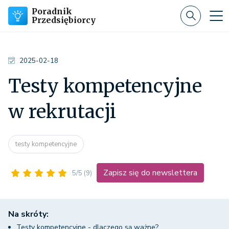
Poradnik
Przedsiębiorcy
2025-02-18
Testy kompetencyjne
w rekrutacji
testy kompetencyjne
Zapisz się do newslettera
5/5
(9)
Na skróty:
Testy kompetencyjne - dlaczego są ważne?