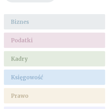
Biznes
Podatki
Kadry
Księgowość
Prawo