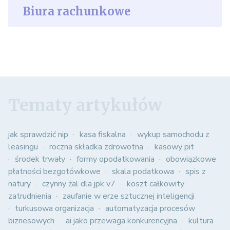
Biura rachunkowe
Tematy artykułów
jak sprawdzić nip
kasa fiskalna
wykup samochodu z
leasingu
roczna składka zdrowotna
kasowy pit
środek trwały
formy opodatkowania
obowiązkowe
płatności bezgotówkowe
skala podatkowa
spis z
natury
czynny żal dla jpk v7
koszt całkowity
zatrudnienia
zaufanie w erze sztucznej inteligencji
turkusowa organizacja
automatyzacja procesów
biznesowych
ai jako przewaga konkurencyjna
kultura