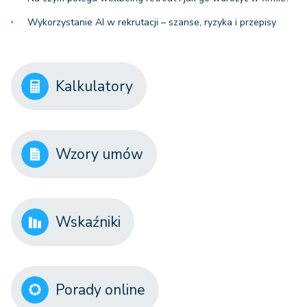
Wykorzystanie AI w rekrutacji – szanse, ryzyka i przepisy
Kalkulatory
Wzory umów
Wskaźniki
Porady online