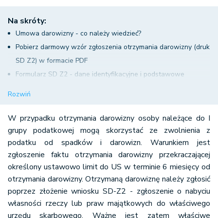
Na skróty:
Umowa darowizny - co należy wiedzieć?
Pobierz darmowy wzór zgłoszenia otrzymania darowizny (druk
SD Z2) w formacie PDF
Formularz SD Z2 - dane identyfikacyjne i podstawowe
informacje o darowiźnie
Rozwiń
Formularz SD Z2 - miejsce i cel składania zgłoszenia
Formularz SD Z2 - dane wnioskodawcy i darczyńcy
W przypadku otrzymania darowizny osoby należące do I
Formularz SD Z2 - wielkość nabywanego udziału w rzeczy lub
grupy podatkowej mogą skorzystać ze zwolnienia z
podatku od spadków i darowizn. Warunkiem jest
w prawie majątkowym
zgłoszenie faktu otrzymania darowizny przekraczającej
Formularz SD Z2 - zgłoszenie darowizny od rodziców a
określony ustawowo limit do US w terminie 6 miesięcy od
określenie stosunku pokrewieństwa
otrzymania darowizny. Otrzymaną darowiznę należy zgłosić
Formularz SD Z2 - darowizna pieniężna
poprzez złożenie wniosku SD-Z2 - zgłoszenie o nabyciu
Formularz SD Z2 - data złożenia i podpis
własności rzeczy lub praw majątkowych do właściwego
urzędu skarbowego. Ważne jest zatem właściwe