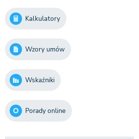
Kalkulatory
Wzory umów
Wskaźniki
Porady online