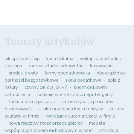
Tematy artykułów
jak sprawdzić nip
kasa fiskalna
wykup samochodu z
leasingu
roczna składka zdrowotna
kasowy pit
środek trwały
formy opodatkowania
obowiązkowe
płatności bezgotówkowe
skala podatkowa
spis z
natury
czynny żal dla jpk v7
koszt całkowity
zatrudnienia
zaufanie w erze sztucznej inteligencji
turkusowa organizacja
automatyzacja procesów
biznesowych
ai jako przewaga konkurencyjna
kultura
zaufania w firmie
wdrażanie automatyzacji w firmie
nowa rzeczywistość przedsiębiorcy
modele
współpracy z biurem rachunkowym w ksef
struktura