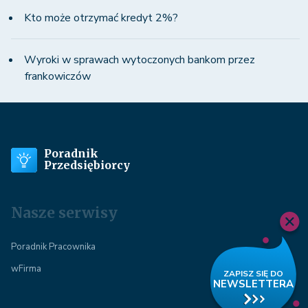
Kto może otrzymać kredyt 2%?
Wyroki w sprawach wytoczonych bankom przez
frankowiczów
Poradnik
Przedsiębiorcy
Nasze serwisy
Poradnik Pracownika
wFirma