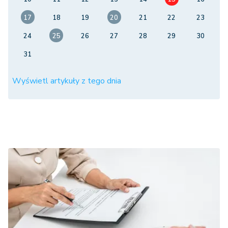
17
18
19
20
21
22
23
24
25
26
27
28
29
30
31
Wyświetl artykuły z tego dnia