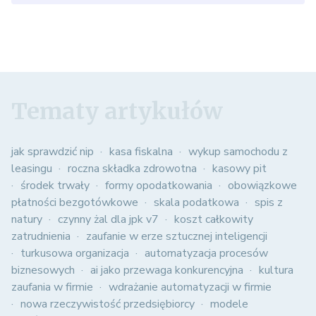
Tematy artykułów
jak sprawdzić nip
kasa fiskalna
wykup samochodu z
leasingu
roczna składka zdrowotna
kasowy pit
środek trwały
formy opodatkowania
obowiązkowe
płatności bezgotówkowe
skala podatkowa
spis z
natury
czynny żal dla jpk v7
koszt całkowity
zatrudnienia
zaufanie w erze sztucznej inteligencji
turkusowa organizacja
automatyzacja procesów
biznesowych
ai jako przewaga konkurencyjna
kultura
zaufania w firmie
wdrażanie automatyzacji w firmie
nowa rzeczywistość przedsiębiorcy
modele