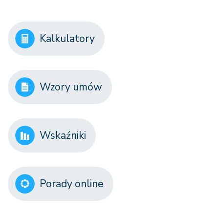
Kalkulatory
Wzory umów
Wskaźniki
Porady online