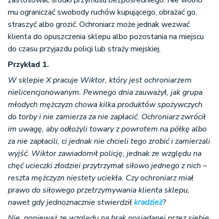
zastosować środki przymusu bezpośredniego. Nie wolno
mu ograniczać swobody ruchów kupującego, obrażać go,
straszyć albo grozić. Ochroniarz może jednak wezwać
klienta do opuszczenia sklepu albo pozostania na miejscu
do czasu przyjazdu policji lub straży miejskiej.
Przykład 1.
W sklepie X pracuje Wiktor, który jest ochroniarzem
nielicencjonowanym. Pewnego dnia zauważył, jak grupa
młodych mężczyzn chowa kilka produktów spożywczych
do torby i nie zamierza za nie zapłacić. Ochroniarz zwrócił
im uwagę, aby odłożyli towary z powrotem na półkę albo
za nie zapłacili, ci jednak nie chcieli tego zrobić i zamierzali
wyjść. Wiktor zawiadomił policję, jednak ze względu na
chęć ucieczki złodziei przytrzymał siłowo jednego z nich –
reszta mężczyzn niestety uciekła. Czy ochroniarz miał
prawo do siłowego przetrzymywania klienta sklepu,
nawet gdy jednoznacznie stwierdził
kradzież
?
Nie, ponieważ ze względu na brak posiadanej przez siebie