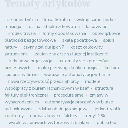
Tematy artykułów
jak sprawdzić nip
kasa fiskalna
wykup samochodu z
leasingu
roczna składka zdrowotna
kasowy pit
środek trwały
formy opodatkowania
obowiązkowe
płatności bezgotówkowe
skala podatkowa
spis z
natury
czynny żal dla jpk v7
koszt całkowity
zatrudnienia
zaufanie w erze sztucznej inteligencji
turkusowa organizacja
automatyzacja procesów
biznesowych
ai jako przewaga konkurencyjna
kultura
zaufania w firmie
wdrażanie automatyzacji w firmie
nowa rzeczywistość przedsiębiorcy
modele
współpracy z biurem rachunkowym w ksef
struktura
faktury elektronicznej
procedura sme
zmiany w
wynagrodzeniach
automatyzacja procesów w biurze
rachunkowym
zdalna obsługa księgowa
jednolity plik
kontrolny
obowiązkowe e-faktury
kredyt 2%
wyroki w sprawach wytoczonych bankom
polski ład