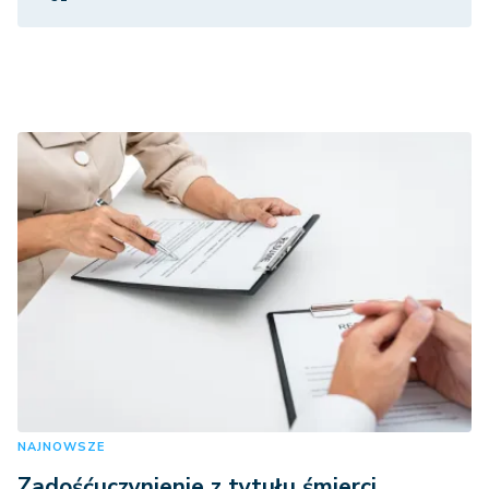
NAJNOWSZE
Zadośćuczynienie z tytułu śmierci