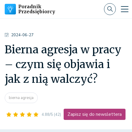
Poradnik
Przedsiębiorcy
2024-06-27
Bierna agresja w pracy
– czym się objawia i
jak z nią walczyć?
bierna agresja
Zapisz się do newslettera
4.88/5
(42)