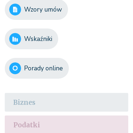
Wzory umów
Wskaźniki
Porady online
Biznes
Podatki