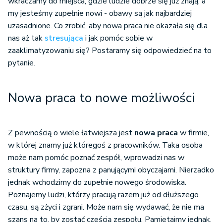
wkraczamy do miejsca, gdzie ludzie dobrze się już znają, a
my jesteśmy zupełnie nowi - obawy są jak najbardziej
uzasadnione. Co zrobić, aby nowa praca nie okazała się dla
nas aż tak
stresująca
i jak pomóc sobie w
zaaklimatyzowaniu się? Postaramy się odpowiedzieć na to
pytanie.
Nowa praca to nowe możliwości
Z pewnością o wiele łatwiejsza jest
nowa praca
w firmie,
w której znamy już któregoś z pracowników. Taka osoba
może nam pomóc poznać zespół, wprowadzi nas w
struktury firmy, zapozna z panującymi obyczajami. Nierzadko
jednak wchodzimy do zupełnie nowego środowiska.
Poznajemy ludzi, którzy pracują razem już od dłuższego
czasu, są zżyci i zgrani. Może nam się wydawać, że nie ma
szans na to, by zostać częścią zespołu. Pamiętajmy jednak,