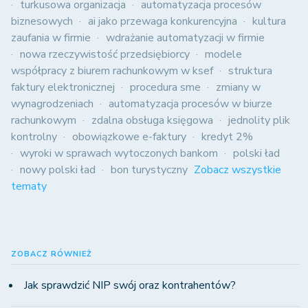
turkusowa organizacja
automatyzacja procesów
biznesowych
ai jako przewaga konkurencyjna
kultura
zaufania w firmie
wdrażanie automatyzacji w firmie
nowa rzeczywistość przedsiębiorcy
modele
współpracy z biurem rachunkowym w ksef
struktura
faktury elektronicznej
procedura sme
zmiany w
wynagrodzeniach
automatyzacja procesów w biurze
rachunkowym
zdalna obsługa księgowa
jednolity plik
kontrolny
obowiązkowe e-faktury
kredyt 2%
wyroki w sprawach wytoczonych bankom
polski ład
nowy polski ład
bon turystyczny
Zobacz wszystkie
tematy
ZOBACZ RÓWNIEŻ
Jak sprawdzić NIP swój oraz kontrahentów?