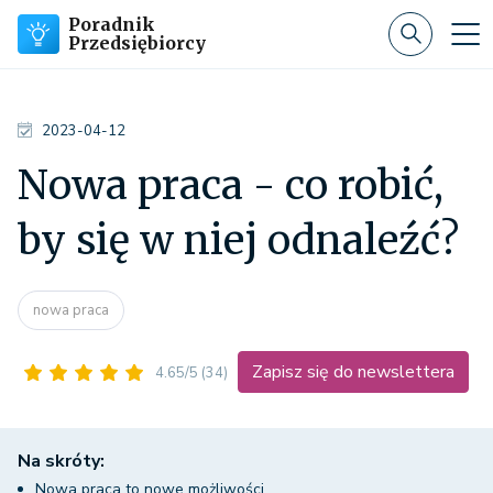
Poradnik
Przedsiębiorcy
2023-04-12
Nowa praca - co robić,
by się w niej odnaleźć?
nowa praca
Zapisz się do newslettera
4.65/5
(34)
Na skróty:
Nowa praca to nowe możliwości