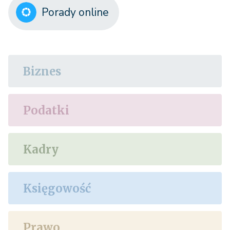
Porady online
Biznes
Podatki
Kadry
Księgowość
Prawo