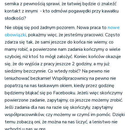
sernika z pewnością sprawi, że łatwiej będzie ci znaleźć
kontakt z innymi - kto odmówi pogawędki przy kawałku
słodkości?
Nie obijaj się pod żadnym pozorem. Nowa praca to
nowe
obowiązki
, pokażmy więc, że jesteśmy pracowici. Często
zdarza się tak, że sami jeszcze do końca nie wiemy, co
mamy robić, a powierzone nam zadania kończymy o wiele
szybciej, niż ktoś to mógł założyć. Koniec końców okazuje
się, że do wyjścia z pracy jeszcze 2 godziny, a my już
siedzimy bezczynnie. Co wtedy robić? Na pewno nie
leniuchować bezkarnie! Współpracownicy na pewno nie
popatrzą na nas łaskawym okiem, kiedy przez godzinę
będziemy błąkać się po Facebooku. Jeżeli więc skończymy
powierzone zadanie, zapytajmy, co jeszcze możemy zrobić.
Jeśli zadania dla nas na razie się skończyły, zapytajmy
współpracowników, czy możemy w czymś im pomóc. Dzięki
temu zobaczą oni, że można na nas liczyć, a lenistwo nie
wchodzi u nas w grę.