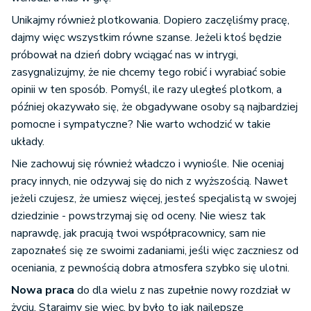
Unikajmy również plotkowania. Dopiero zaczęliśmy pracę,
dajmy więc wszystkim równe szanse. Jeżeli ktoś będzie
próbował na dzień dobry wciągać nas w intrygi,
zasygnalizujmy, że nie chcemy tego robić i wyrabiać sobie
opinii w ten sposób. Pomyśl, ile razy uległeś plotkom, a
później okazywało się, że obgadywane osoby są najbardziej
pomocne i sympatyczne? Nie warto wchodzić w takie
układy.
Nie zachowuj się również władczo i wyniośle. Nie oceniaj
pracy innych, nie odzywaj się do nich z wyższością. Nawet
jeżeli czujesz, że umiesz więcej, jesteś specjalistą w swojej
dziedzinie - powstrzymaj się od oceny. Nie wiesz tak
naprawdę, jak pracują twoi współpracownicy, sam nie
zapoznałeś się ze swoimi zadaniami, jeśli więc zaczniesz od
oceniania, z pewnością dobra atmosfera szybko się ulotni.
Nowa praca
do dla wielu z nas zupełnie nowy rozdział w
życiu. Starajmy się więc, by było to jak najlepsze