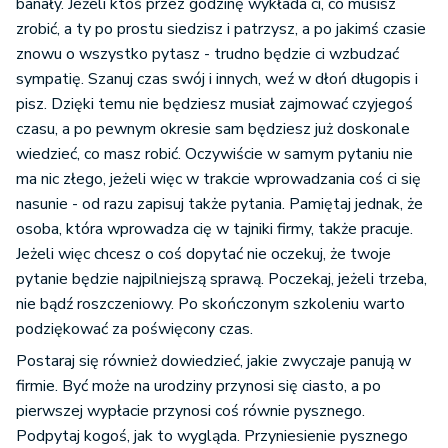
banały. Jeżeli ktoś przez godzinę wykłada ci, co musisz
zrobić, a ty po prostu siedzisz i patrzysz, a po jakimś czasie
znowu o wszystko pytasz - trudno będzie ci wzbudzać
sympatię. Szanuj czas swój i innych, weź w dłoń długopis i
pisz. Dzięki temu nie będziesz musiał zajmować czyjegoś
czasu, a po pewnym okresie sam będziesz już doskonale
wiedzieć, co masz robić. Oczywiście w samym pytaniu nie
ma nic złego, jeżeli więc w trakcie wprowadzania coś ci się
nasunie - od razu zapisuj także pytania. Pamiętaj jednak, że
osoba, która wprowadza cię w tajniki firmy, także pracuje.
Jeżeli więc chcesz o coś dopytać nie oczekuj, że twoje
pytanie będzie najpilniejszą sprawą. Poczekaj, jeżeli trzeba,
nie bądź roszczeniowy. Po skończonym szkoleniu warto
podziękować za poświęcony czas.
Postaraj się również dowiedzieć, jakie zwyczaje panują w
firmie. Być może na urodziny przynosi się ciasto, a po
pierwszej wypłacie przynosi coś równie pysznego.
Podpytaj kogoś, jak to wygląda. Przyniesienie pysznego