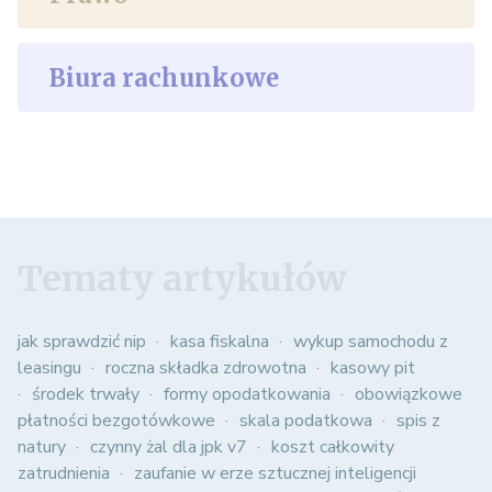
Biura rachunkowe
Tematy artykułów
jak sprawdzić nip
kasa fiskalna
wykup samochodu z
leasingu
roczna składka zdrowotna
kasowy pit
środek trwały
formy opodatkowania
obowiązkowe
płatności bezgotówkowe
skala podatkowa
spis z
natury
czynny żal dla jpk v7
koszt całkowity
zatrudnienia
zaufanie w erze sztucznej inteligencji