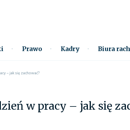
i
Prawo
Kadry
Biura ra
acy – jak się zachować?
zień w pracy – jak się z