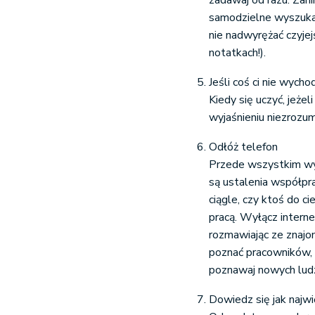
zadawaj od razu. Zani
samodzielne wyszukan
nie nadwyrężać czyjejś
notatkach!).
Jeśli coś ci nie wycho
Kiedy się uczyć, jeżel
wyjaśnieniu niezrozum
Odłóż telefon
Przede wszystkim wyci
są ustalenia współpra
ciągle, czy ktoś do ci
pracą. Wyłącz interne
rozmawiając ze znajo
poznać pracowników, 
poznawaj nowych ludz
Dowiedz się jak najwi