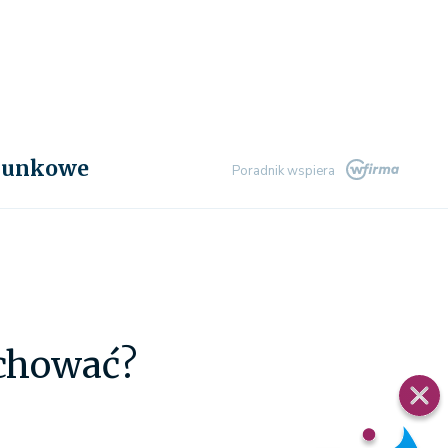
chunkowe
Poradnik wspiera
achować?