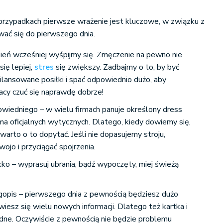
u przypadkach pierwsze wrażenie jest kluczowe, w związku z
ać się do pierwszego dnia.
eń wcześniej wyśpijmy się. Zmęczenie na pewno nie
się lepiej,
stres
się zwiększy. Zadbajmy o to, by być
ilansowane posiłki i spać odpowiednio dużo, aby
acy czuć się naprawdę dobrze!
owiedniego – w wielu firmach panuje określony dress
 ma oficjalnych wytycznych. Dlatego, kiedy dowiemy się,
warto o to dopytać. Jeśli nie dopasujemy stroju,
ojo i przyciągać spojrzenia.
kko – wyprasuj ubrania, bądź wypoczęty, miej świeżą
ugopis – pierwszego dnia z pewnością będziesz dużo
esz się wielu nowych informacji. Dlatego też kartka i
dne. Oczywiście z pewnością nie będzie problemu