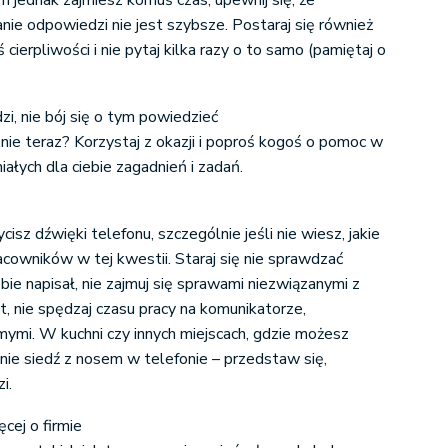
m jednak zajmiesz komuś czas, upewnij się, że
ie odpowiedzi nie jest szybsze. Postaraj się również
 cierpliwości i nie pytaj kilka razy o to samo (pamiętaj o
dzi, nie bój się o tym powiedzieć
i nie teraz? Korzystaj z okazji i poproś kogoś o pomoc w
iałych dla ciebie zagadnień i zadań.
sz dźwięki telefonu, szczególnie jeśli nie wiesz, jakie
cowników w tej kwestii. Staraj się nie sprawdzać
ebie napisał, nie zajmuj się sprawami niezwiązanymi z
t, nie spędzaj czasu pracy na komunikatorze,
mymi. W kuchni czy innych miejscach, gdzie możesz
nie siedź z nosem w telefonie – przedstaw się,
i.
ęcej o firmie