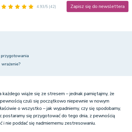
Zapisz się do newslettera
4.93/5
(42)
– przygotowania
e wrażenie?
a każdego wiąże się ze stresem – jednak pamiętajmy, że
 z pewnością czuli się początkowo niepewnie w nowym
łaściwie o wszystko – jak wypadniemy, czy się spodobamy,
więc postaramy się przygotować do tego dnia, z pewnością
ć i nie poddać się nadmiernemu zestresowaniu.