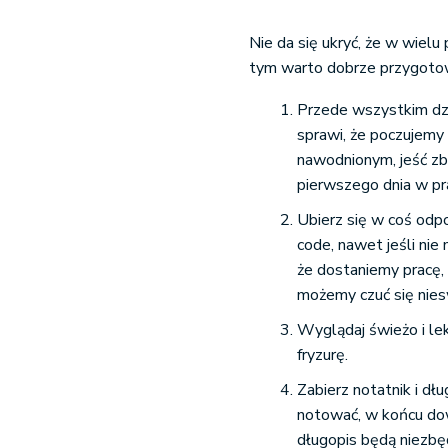
Nie da się ukryć, że w wiel
tym warto dobrze przygotow
Przede wszystkim dzi
sprawi, że poczujemy 
nawodnionym, jeść zb
pierwszego dnia w pr
Ubierz się w coś odp
code, nawet jeśli nie
że dostaniemy pracę, 
możemy czuć się niesw
Wyglądaj świeżo i le
fryzurę.
Zabierz notatnik i dł
notować, w końcu dowi
długopis będą niezbę