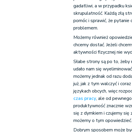
gadatliwi, a w przypadku ks
skrupulatność. Każdą złą s
pomóc i sprawić, że pytanie 
problemem.
Możemy również opowiedzieć 
chcemy dostać. Jeżeli chcem
aktywności fizycznej nie wyd
Słabe strony są po to, żeby
udało nam się wyeliminować.
możemy jednak od razu doda
już, jak z tym walczyć i cor
językach obcych, więc rozpoc
czas pracy
, ale od pewnego 
produktywność znacznie wzro
się z dymkiem i czujemy się 
możemy o tym opowiedzieć
Dobrym sposobem może być 