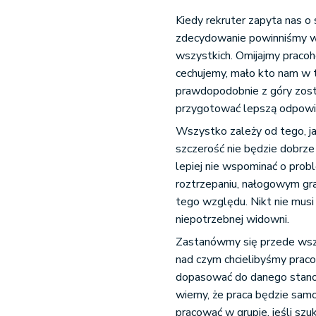
Kiedy rekruter zapyta nas o
zdecydowanie powinniśmy wy
wszystkich. Omijajmy pracoho
cechujemy, mało kto nam w t
prawdopodobnie z góry zost
przygotować lepszą odpowi
Wszystko zależy od tego, j
szczerość nie będzie dobrz
lepiej nie wspominać o prob
roztrzepaniu, nałogowym gra
tego względu. Nikt nie musi
niepotrzebnej widowni.
Zastanówmy się przede wszy
nad czym chcielibyśmy pracow
dopasować do danego stanowi
wiemy, że praca będzie samo
pracować w grupie, jeśli sz