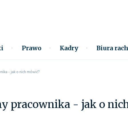
i
Prawo
Kadry
Biura ra
ika - jak o nich mówić?
ny pracownika - jak o ni