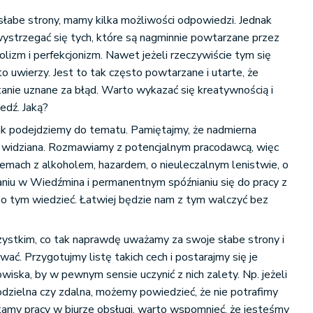
 słabe strony, mamy kilka możliwości odpowiedzi. Jednak
strzegać się tych, które są nagminnie powtarzane przez
lizm i perfekcjonizm. Nawet jeżeli rzeczywiście tym się
o uwierzy. Jest to tak często powtarzane i utarte, że
anie uznane za błąd. Warto wykazać się kreatywnością i
edź. Jaką?
ak podejdziemy do tematu. Pamiętajmy, że nadmierna
e widziana. Rozmawiamy z potencjalnym pracodawcą, więc
lemach z alkoholem, hazardem, o nieuleczalnym lenistwie, o
niu w Wiedźmina i permanentnym spóźnianiu się do pracy z
 o tym wiedzieć. Łatwiej będzie nam z tym walczyć bez
stkim, co tak naprawdę uważamy za swoje słabe strony i
ać. Przygotujmy listę takich cech i postarajmy się je
ska, by w pewnym sensie uczynić z nich zalety. Np. jeżeli
dzielna czy zdalna, możemy powiedzieć, że nie potrafimy
ukamy pracy w biurze obsługi, warto wspomnieć, że jesteśmy