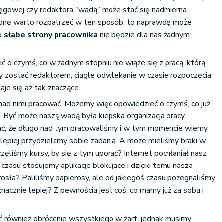
ięgowej czy redaktora “wadą” może stać się nadmierna
tronę warto rozpatrzeć w ten sposób, to naprawdę może
o
słabe strony pracownika
nie będzie dla nas żadnym
o czymś, co w żadnym stopniu nie wiąże się z pracą, którą
y zostać redaktorem, ciągle odwlekanie w czasie rozpoczęcia
aje się aż tak znaczące.
 nad nimi pracować. Możemy więc opowiedzieć o czymś, co już
 Być może naszą wadą była kiepska organizacja pracy,
ć, że długo nad tym pracowaliśmy i w tym momencie wiemy
az lepiej przydzielamy sobie zadania. A może mieliśmy braki w
zęliśmy kursy, by się z tym uporać? Internet pochłaniał nasz
czasu stosujemy aplikacje blokujące i dzięki temu nasza
sła? Paliliśmy papierosy, ale od jakiegoś czasu pożegnaliśmy
znacznie lepiej? Z pewnością jest coś, co mamy już za sobą i
.
również obrócenie wszystkiego w żart, jednak musimy