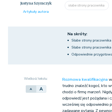
Justyna Szymczyk
słabe strony pracownika
Artykuły autora
Na skróty:
Słabe strony pracownika 
Słabe strony pracownika 
Odpowiednie przygotowan
Wielkość tekstu:
Rozmowa kwalifikacyjna
w 
trudno znaleźć kogoś, kto wy
A
A
chodzi o firmę marzeń. Nigdy
odpowiedź jest pożądana i cz
wcześniej się odpowiednio 
zadawane pytania. Z pewnoś