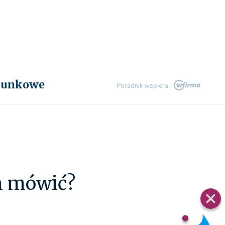
chunkowe
Poradnik wspiera
ch mówić?