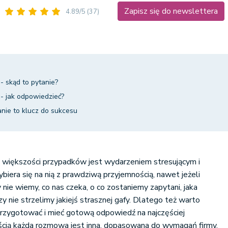
Zapisz się do newslettera
4.89/5
(37)
- skąd to pytanie?
- jak odpowiedzieć?
ie to klucz do sukcesu
większości przypadków jest wydarzeniem stresującym i
biera się na nią z prawdziwą przyjemnością, nawet jeżeli
 nie wiemy, co nas czeka, o co zostaniemy zapytani, jaka
y nie strzelimy jakiejś strasznej gafy. Dlatego też warto
przygotować i mieć gotową odpowiedź na najczęściej
cią każda rozmowa jest inna, dopasowana do wymagań firmy,