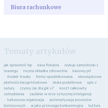
Biura rachunkowe
Tematy artykułów
jak sprawdzić nip
kasa fiskalna
wykup samochodu z
leasingu
roczna składka zdrowotna
kasowy pit
środek trwały
formy opodatkowania
obowiązkowe
płatności bezgotówkowe
skala podatkowa
spis z
natury
czynny żal dla jpk v7
koszt całkowity
zatrudnienia
zaufanie w erze sztucznej inteligencji
turkusowa organizacja
automatyzacja procesów
biznesowych
ai jako przewaga konkurencyjna
kultura