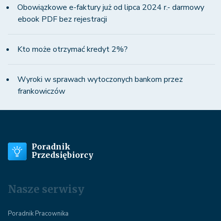
Obowiązkowe e-faktury już od lipca 2024 r.- darmowy
ebook PDF bez rejestracji
Kto może otrzymać kredyt 2%?
Wyroki w sprawach wytoczonych bankom przez
frankowiczów
Poradnik
Przedsiębiorcy
Nasze serwisy
Poradnik Pracownika