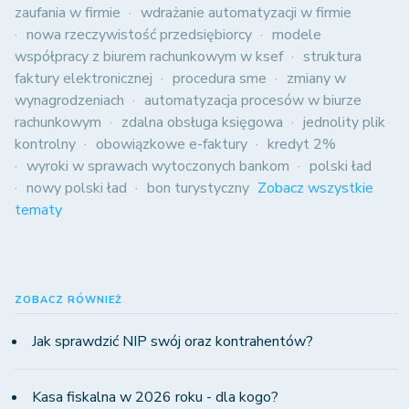
zaufania w firmie
wdrażanie automatyzacji w firmie
nowa rzeczywistość przedsiębiorcy
modele
współpracy z biurem rachunkowym w ksef
struktura
faktury elektronicznej
procedura sme
zmiany w
wynagrodzeniach
automatyzacja procesów w biurze
rachunkowym
zdalna obsługa księgowa
jednolity plik
kontrolny
obowiązkowe e-faktury
kredyt 2%
wyroki w sprawach wytoczonych bankom
polski ład
nowy polski ład
bon turystyczny
Zobacz wszystkie
tematy
ZOBACZ RÓWNIEŻ
Jak sprawdzić NIP swój oraz kontrahentów?
Kasa fiskalna w 2026 roku - dla kogo?