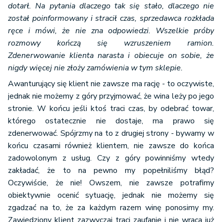
dotarł. Na pytania dlaczego tak się stało, dlaczego nie
został poinformowany i stracił czas, sprzedawca rozkłada
ręce i mówi, że nie zna odpowiedzi. Wszelkie próby
rozmowy kończą się wzruszeniem ramion.
Zdenerwowanie klienta narasta i obiecuje on sobie, że
nigdy więcej nie złoży zamówienia w tym sklepie.
Awanturujący się klient nie zawsze ma rację - to oczywiste,
jednak nie możemy z góry przyjmować, że wina leży po jego
stronie. W końcu jeśli ktoś traci czas, by odebrać towar,
którego ostatecznie nie dostaje, ma prawo się
zdenerwować. Spójrzmy na to z drugiej strony - bywamy w
końcu czasami również klientem, nie zawsze do końca
zadowolonym z usług. Czy z góry powinniśmy wtedy
zakładać, że to na pewno my popełniliśmy błąd?
Oczywiście, że nie! Owszem, nie zawsze potrafimy
obiektywnie ocenić sytuację, jednak nie możemy się
zgadzać na to, że za każdym razem winę ponosimy my.
Zawiedziony klient zazwyczaj traci zaufanie i nie wraca już