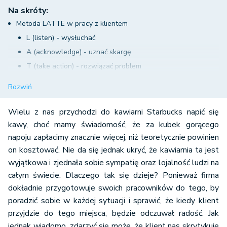
Na skróty:
Metoda LATTE w pracy z klientem
L (listen) - wysłuchać
A (acknowledge) - uznać skargę
T (take action) - rozwiązać problem
T (thank) - podziękować
Rozwiń
E (explain) - wyjaśnić, dlaczego problem wystąpił
Wielu z nas przychodzi do kawiarni Starbucks napić się
kawy, choć mamy świadomość, że za kubek gorącego
napoju zapłacimy znacznie więcej, niż teoretycznie powinien
on kosztować. Nie da się jednak ukryć, że kawiarnia ta jest
wyjątkowa i zjednała sobie sympatię oraz lojalność ludzi na
całym świecie. Dlaczego tak się dzieje? Ponieważ firma
dokładnie przygotowuje swoich pracowników do tego, by
poradzić sobie w każdej sytuacji i sprawić, że kiedy klient
przyjdzie do tego miejsca, będzie odczuwał radość. Jak
jednak wiadomo, zdarzyć się może, że klient nas skrytykuje