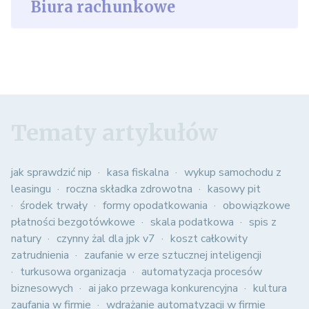
Biura rachunkowe
Tematy artykułów
jak sprawdzić nip
kasa fiskalna
wykup samochodu z
leasingu
roczna składka zdrowotna
kasowy pit
środek trwały
formy opodatkowania
obowiązkowe
płatności bezgotówkowe
skala podatkowa
spis z
natury
czynny żal dla jpk v7
koszt całkowity
zatrudnienia
zaufanie w erze sztucznej inteligencji
turkusowa organizacja
automatyzacja procesów
biznesowych
ai jako przewaga konkurencyjna
kultura
zaufania w firmie
wdrażanie automatyzacji w firmie