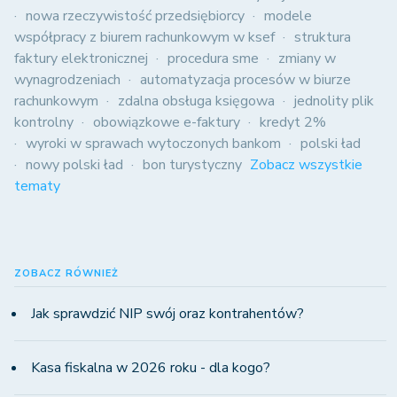
nowa rzeczywistość przedsiębiorcy
modele
współpracy z biurem rachunkowym w ksef
struktura
faktury elektronicznej
procedura sme
zmiany w
wynagrodzeniach
automatyzacja procesów w biurze
rachunkowym
zdalna obsługa księgowa
jednolity plik
kontrolny
obowiązkowe e-faktury
kredyt 2%
wyroki w sprawach wytoczonych bankom
polski ład
nowy polski ład
bon turystyczny
Zobacz wszystkie
tematy
ZOBACZ RÓWNIEŻ
Jak sprawdzić NIP swój oraz kontrahentów?
Kasa fiskalna w 2026 roku - dla kogo?