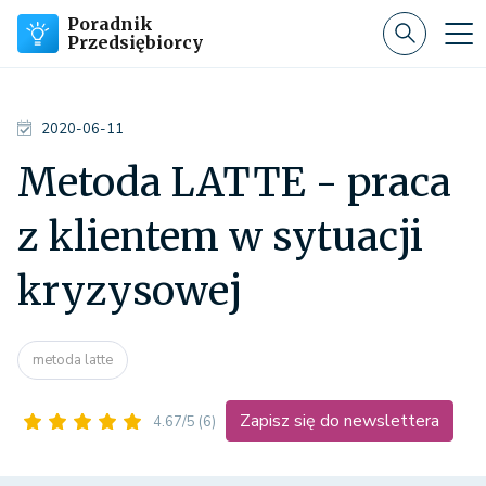
Poradnik
Przedsiębiorcy
2020-06-11
Metoda LATTE - praca
z klientem w sytuacji
kryzysowej
metoda latte
Zapisz się do newslettera
4.67/5
(6)