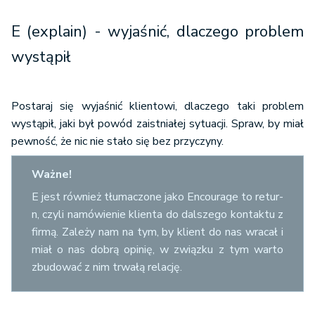
E (explain) - wyjaśnić, dlaczego problem
wystąpił
Postaraj się wyjaśnić klientowi, dlaczego taki problem
wystąpił, jaki był powód zaistniałej sytuacji. Spraw, by miał
pewność, że nic nie stało się bez przyczyny.
Ważne!
E jest również tłumaczone jako En­co­urage to retur­
n, czyli namówienie klienta do dalszego kontaktu z
firmą. Zależy nam na tym, by klient do nas wracał i
miał o nas dobrą opinię, w związku z tym warto
zbudować z nim trwałą relację.