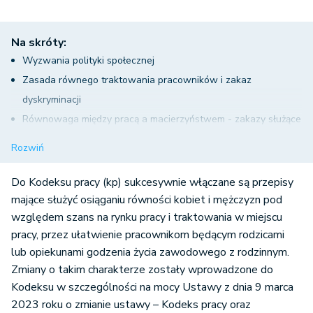
Na skróty:
Wyzwania polityki społecznej
Zasada równego traktowania pracowników i zakaz
dyskryminacji
Równowaga między pracą a macierzyństwem - zakazy służące
zmniejszeniu uciążliwości związanych z pracą
Rozwiń
Zmiana rozkładu czasu pracy pracownicy w ciąży
Zmiana warunków pracy pracownicy w ciąży lub karmiącej
Do Kodeksu pracy (kp) sukcesywnie włączane są przepisy
dziecko piersią
mające służyć osiąganiu równości kobiet i mężczyzn pod
względem szans na rynku pracy i traktowania w miejscu
Urlopy związane z rodzicielstwem
pracy, przez ułatwienie pracownikom będącym rodzicami
Praca na urlopie rodzicielskim
lub opiekunami godzenia życia zawodowego z rodzinnym.
Badania lekarskie w czasie ciąży
Zmiany o takim charakterze zostały wprowadzone do
Praca na urlopie wychowawczym
Kodeksu w szczególności na mocy Ustawy z dnia 9 marca
Obniżenie wymiaru etatu
2023 roku o zmianie ustawy – Kodeks pracy oraz