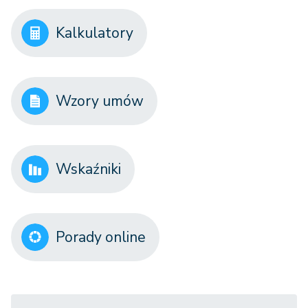
Kalkulatory
Wzory umów
Wskaźniki
Porady online