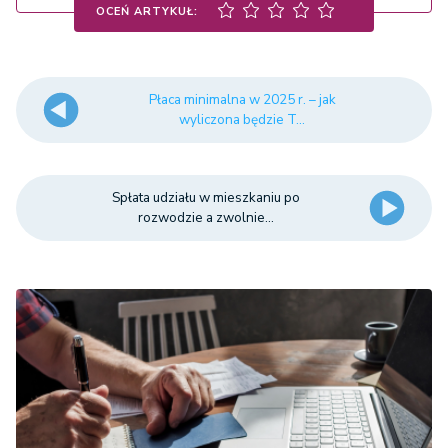
OCEŃ ARTYKUŁ:
Płaca minimalna w 2025 r. – jak
wyliczona będzie T...
Spłata udziału w mieszkaniu po
rozwodzie a zwolnie...