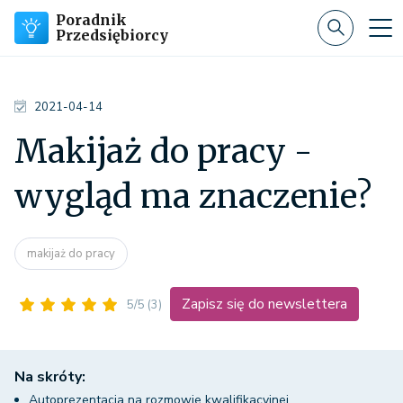
Poradnik
Przedsiębiorcy
2021-04-14
Makijaż do pracy -
wygląd ma znaczenie?
makijaż do pracy
Zapisz się do newslettera
5/5
(3)
Na skróty:
Autoprezentacja na rozmowie kwalifikacyjnej