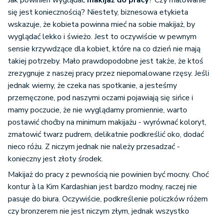
Jak powinien wyglądać
makijaż do pracy
? Czy malowanie
się jest koniecznością? Niestety, biznesowa etykieta
wskazuje, że kobieta powinna mieć na sobie makijaż, by
wyglądać lekko i świeżo. Jest to oczywiście w pewnym
sensie krzywdzące dla kobiet, które na co dzień nie mają
takiej potrzeby. Mało prawdopodobne jest także, że ktoś
zrezygnuje z naszej pracy przez niepomalowane rzęsy. Jeśli
jednak wiemy, że czeka nas spotkanie, a jesteśmy
przemęczone, pod naszymi oczami pojawiają się sińce i
mamy poczucie, że nie wyglądamy promiennie, warto
postawić choćby na minimum makijażu - wyrównać koloryt,
zmatowić twarz pudrem, delikatnie podkreślić oko, dodać
nieco różu. Z niczym jednak nie należy przesadzać -
konieczny jest złoty środek.
Makijaż do pracy z pewnością nie powinien być mocny. Choć
kontur à la Kim Kardashian jest bardzo modny, raczej nie
pasuje do biura. Oczywiście, podkreślenie policzków różem
czy bronzerem nie jest niczym złym, jednak wszystko