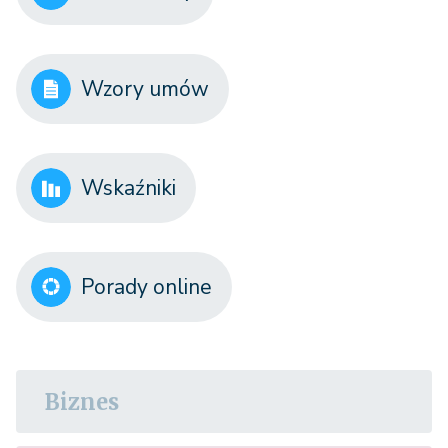
Wzory umów
Wskaźniki
Porady online
Biznes