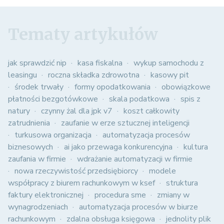
Tematy artykułów
jak sprawdzić nip
kasa fiskalna
wykup samochodu z
leasingu
roczna składka zdrowotna
kasowy pit
środek trwały
formy opodatkowania
obowiązkowe
płatności bezgotówkowe
skala podatkowa
spis z
natury
czynny żal dla jpk v7
koszt całkowity
zatrudnienia
zaufanie w erze sztucznej inteligencji
turkusowa organizacja
automatyzacja procesów
biznesowych
ai jako przewaga konkurencyjna
kultura
zaufania w firmie
wdrażanie automatyzacji w firmie
nowa rzeczywistość przedsiębiorcy
modele
współpracy z biurem rachunkowym w ksef
struktura
faktury elektronicznej
procedura sme
zmiany w
wynagrodzeniach
automatyzacja procesów w biurze
rachunkowym
zdalna obsługa księgowa
jednolity plik