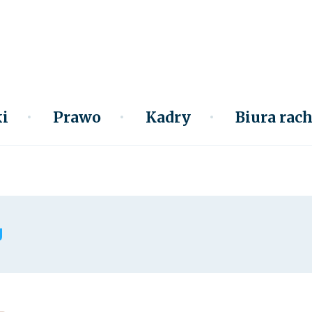
i
Prawo
Kadry
Biura ra
g