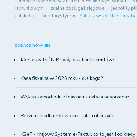
modele współpracy z biurem rachunkowym w ksef
s
rachunkowym
zdalna obsługa księgowa
jednolity pl
polski ład
bon turystyczny
Zobacz wszystkie tematy
ZOBACZ RÓWNIEŻ
Jak sprawdzić NIP swój oraz kontrahentów?
Kasa fiskalna w 2026 roku - dla kogo?
Wykup samochodu z leasingu a dalsza odsprzedaż
Roczna składka zdrowotna - jak ją obliczyć?
KSeF - Krajowy System e-Faktur, co to jest i od kiedy