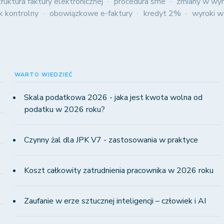
truktura faktury elektronicznej
procedura sme
zmiany w wyn
ik kontrolny
obowiązkowe e-faktury
kredyt 2%
wyroki w
WARTO WIEDZIEĆ
Skala podatkowa 2026 - jaka jest kwota wolna od
podatku w 2026 roku?
Czynny żal dla JPK V7 - zastosowania w praktyce
Koszt całkowity zatrudnienia pracownika w 2026 roku
Zaufanie w erze sztucznej inteligencji – człowiek i AI