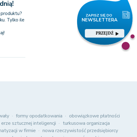
dnią!
 produktu?
u. Tylko ile
aj!
PRZEJDŹ
wały
formy opodatkowania
obowiązkowe płatności
 erze sztucznej inteligencji
turkusowa organizacja
atyzacji w firmie
nowa rzeczywistość przedsiębiorcy