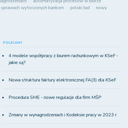
agrodzeniach
automatyzacja procesów w biurze
 sprawach wytoczonych bankom
polski ład
nowy
POLECAMY
4 modele współpracy z biurem rachunkowym w KSeF -
jakie są?
Nowa struktura faktury elektronicznej FA(3) dla KSeF
Procedura SME - nowe regulacje dla firm MŚP
Zmiany w wynagrodzeniach i Kodeksie pracy w 2023 r.