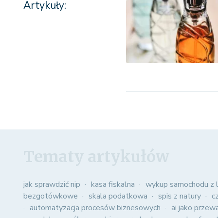
Artykuły:
Tematy artykułów
jak sprawdzić nip
kasa fiskalna
wykup samochodu z l
bezgotówkowe
skala podatkowa
spis z natury
c
automatyzacja procesów biznesowych
ai jako przew