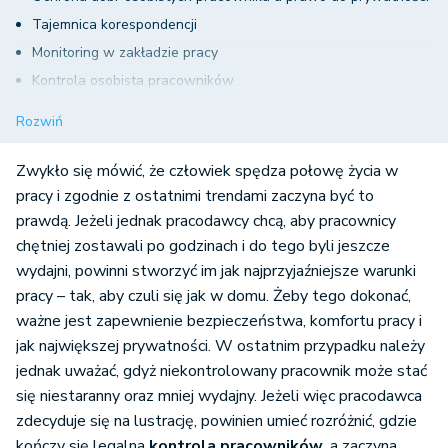
Tajemnica korespondencji
Monitoring w zakładzie pracy
Kontrola osobista pracowników
Ujawnienie wysokości wynagrodzenia pracownika
Rozwiń
Zaświadczenie o niekaralności
Co w sytuacji, gdy pracodawca przekroczy swoje prawo do
Zwykło się mówić, że człowiek spędza połowę życia w
kontroli?
pracy i zgodnie z ostatnimi trendami zaczyna być to
prawdą. Jeżeli jednak pracodawcy chcą, aby pracownicy
Kontrola pracowników w miejscu pracy – podsumowanie
chętniej zostawali po godzinach i do tego byli jeszcze
wydajni, powinni stworzyć im jak najprzyjaźniejsze warunki
pracy – tak, aby czuli się jak w domu. Żeby tego dokonać,
ważne jest zapewnienie bezpieczeństwa, komfortu pracy i
jak największej prywatności. W ostatnim przypadku należy
jednak uważać, gdyż niekontrolowany pracownik może stać
się niestaranny oraz mniej wydajny. Jeżeli więc pracodawca
zdecyduje się na lustrację, powinien umieć rozróżnić, gdzie
kończy się legalna
kontrola pracowników
, a zaczyna