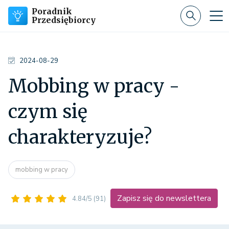
Poradnik
Przedsiębiorcy
2024-08-29
Mobbing w pracy -
czym się
charakteryzuje?
mobbing w pracy
Zapisz się do newslettera
4.84/5
(91)