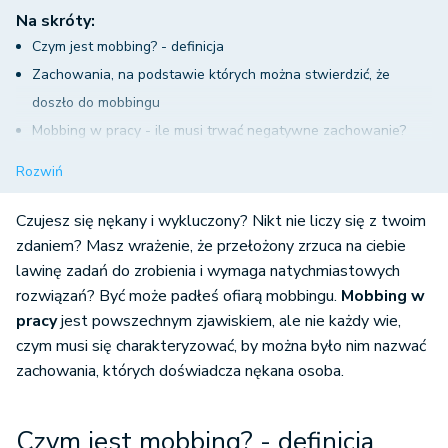
Na skróty:
Czym jest mobbing? - definicja
Zachowania, na podstawie których można stwierdzić, że
doszło do mobbingu
Mobbing w pracy - ile musi trwać negatywne zachowanie?
Z czyjej strony mogę doświadczyć mobbingu w pracy?
Rozwiń
Kto najczęściej pada ofiarą mobbingu w pracy?
Jakie prawo ma pracownik w momencie, gdy padł ofiarą
Czujesz się nękany i wykluczony? Nikt nie liczy się z twoim
mobbingu?
zdaniem? Masz wrażenie, że przełożony zrzuca na ciebie
lawinę zadań do zrobienia i wymaga natychmiastowych
Co powinna zrobić ofiara mobbingu w pracy, by otrzymać
rozwiązań? Być może padłeś ofiarą mobbingu.
Mobbing w
odszkodowanie w formie pieniężnej?
pracy
jest powszechnym zjawiskiem, ale nie każdy wie,
Dlaczego ofiary mobbingu w pracy nie decydują się na
czym musi się charakteryzować, by można było nim nazwać
złożenie pozwu do sądu?
zachowania, których doświadcza nękana osoba.
Co może być wykorzystane jako dowód mobbingu w pracy?
Czym jest mobbing? - definicja