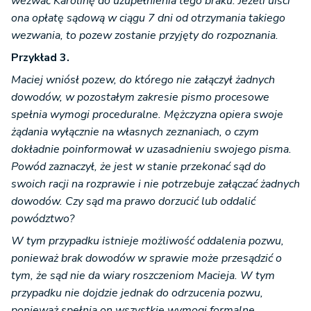
wezwać Karolinę do uzupełnienia tego braku. Jeżeli uiści
ona opłatę sądową w ciągu 7 dni od otrzymania takiego
wezwania, to pozew zostanie przyjęty do rozpoznania.
Przykład 3.
Maciej wniósł pozew, do którego nie załączył żadnych
dowodów, w pozostałym zakresie pismo procesowe
spełnia wymogi proceduralne. Mężczyzna opiera swoje
żądania wyłącznie na własnych zeznaniach, o czym
dokładnie poinformował w uzasadnieniu swojego pisma.
Powód zaznaczył, że jest w stanie przekonać sąd do
swoich racji na rozprawie i nie potrzebuje załączać żadnych
dowodów. Czy sąd ma prawo dorzucić lub oddalić
powództwo?
W tym przypadku istnieje możliwość oddalenia pozwu,
ponieważ brak dowodów w sprawie może przesądzić o
tym, że sąd nie da wiary roszczeniom Macieja. W tym
przypadku nie dojdzie jednak do odrzucenia pozwu,
ponieważ spełnia on wszystkie wymogi formalne.