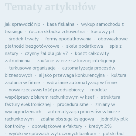
Tematy artykułów
jak sprawdzić nip
kasa fiskalna
wykup samochodu z
leasingu
roczna składka zdrowotna
kasowy pit
środek trwały
formy opodatkowania
obowiązkowe
płatności bezgotówkowe
skala podatkowa
spis z
natury
czynny żal dla jpk v7
koszt całkowity
zatrudnienia
zaufanie w erze sztucznej inteligencji
turkusowa organizacja
automatyzacja procesów
biznesowych
ai jako przewaga konkurencyjna
kultura
zaufania w firmie
wdrażanie automatyzacji w firmie
nowa rzeczywistość przedsiębiorcy
modele
współpracy z biurem rachunkowym w ksef
struktura
faktury elektronicznej
procedura sme
zmiany w
wynagrodzeniach
automatyzacja procesów w biurze
rachunkowym
zdalna obsługa księgowa
jednolity plik
kontrolny
obowiązkowe e-faktury
kredyt 2%
wyroki w sprawach wytoczonych bankom
polski ład