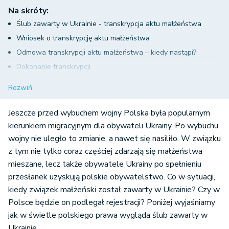
Na skróty:
Ślub zawarty w Ukrainie - transkrypcja aktu małżeństwa
Wniosek o transkrypcję aktu małżeństwa
Odmowa transkrypcji aktu małżeństwa – kiedy nastąpi?
Dokonanie transkrypcji
Rozwód w przypadku małżeństw zawartych w Ukrainie
Rozwiń
Ślub zawarty w Ukrainie - rejestracja w Polsce -
podsumowanie
Jeszcze przed wybuchem wojny Polska była popularnym
kierunkiem migracyjnym dla obywateli Ukrainy. Po wybuchu
wojny nie uległo to zmianie, a nawet się nasiliło. W związku
z tym nie tylko coraz częściej zdarzają się małżeństwa
mieszane, lecz także obywatele Ukrainy po spełnieniu
przesłanek uzyskują polskie obywatelstwo. Co w sytuacji,
kiedy związek małżeński został zawarty w Ukrainie? Czy w
Polsce będzie on podlegał rejestracji? Poniżej wyjaśniamy
jak w świetle polskiego prawa wygląda ślub zawarty w
Ukrainie.