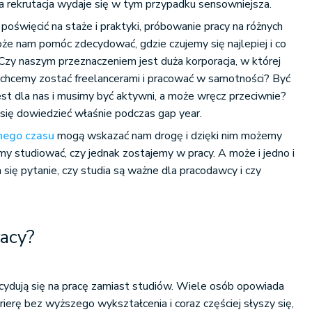
rekrutacja wydaje się w tym przypadku sensowniejsza.
poświęcić na staże i praktyki, próbowanie pracy na różnych
że nam pomóc zdecydować, gdzie czujemy się najlepiej i co
Czy naszym przeznaczeniem jest duża korporacja, w której
że chcemy zostać freelancerami i pracować w samotności? Być
est dla nas i musimy być aktywni, a może wręcz przeciwnie?
ę dowiedzieć właśnie podczas gap year.
nego czasu
mogą wskazać nam drogę i dzięki nim możemy
my studiować, czy jednak zostajemy w pracy. A może i jedno i
 się pytanie, czy studia są ważne dla pracodawcy i czy
racy?
ecydują się na pracę zamiast studiów. Wiele osób opowiada
rierę bez wyższego wykształcenia i coraz częściej słyszy się,