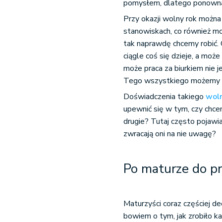
pomysłem, dlatego ponowna 
Przy okazji wolny rok można 
stanowiskach, co również mo
tak naprawdę chcemy robić. 
ciągle coś się dzieje, a mo
może praca za biurkiem nie j
Tego wszystkiego możemy si
Doświadczenia takiego
wol
upewnić się w tym, czy chce
drugie? Tutaj często pojawia
zwracają oni na nie uwagę?
Po maturze do p
Maturzyści coraz częściej d
bowiem o tym, jak zrobiło ka