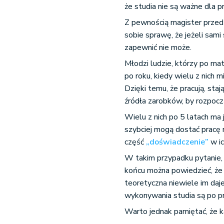
że studia nie są ważne dla 
Z pewnością magister przed
sobie sprawę, że jeżeli sami
zapewnić nie może.
Młodzi ludzie, którzy po mat
po roku, kiedy wielu z nich m
Dzięki temu, że pracują, staj
źródła zarobków, by rozpocz
Wielu z nich po 5 latach ma
szybciej mogą dostać pracę n
część
„doświadczenie”
w ic
W takim przypadku pytanie,
końcu można powiedzieć, że 
teoretyczna niewiele im daj
wykonywania studia są po p
Warto jednak pamiętać, że k