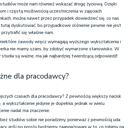
tudiów może nam również wskazać drogę życiową. Dzięki
iom i częstą możliwością uczestniczenia w zajęciach
nkach, można nawet przez przypadek dowiedzieć się, co nas
 tutaj dyskutować, bo przypadkowe olśnienie pewnie nie jest
 przytrafić się właśnie nam.
 niektóre zawody wręcz wymagają wyższego wykształcenia i
ierka nie mamy szans, by zdobyć wymarzone stanowisko. W
 studia są ważne, ma jak najbardziej twierdzącą odpowiedź!
ażne dla pracodawcy?
ejszych czasach dla pracodawcy? Z pewnością większy nacisk
, a wykształcenie jedynie je dopełnia, jednak w wielu
nie nadal ma znaczenie.
e bez studiów sobie nie poradzimy, ponieważ z pewnością uda
racy, jeśli po prostu będziemy zaangażowani w to, co robimy na