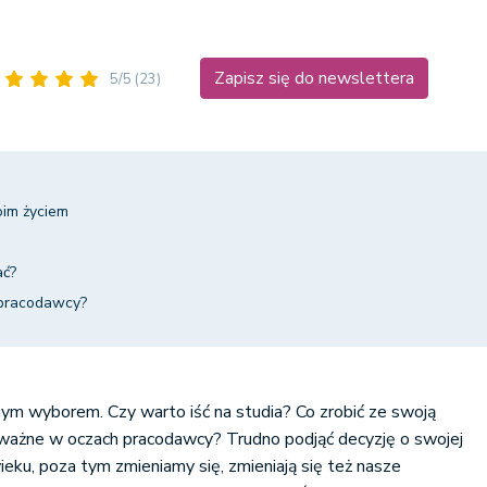
Zapisz się do newslettera
5/5
(23)
oim życiem
ać?
 pracodawcy?
nym wyborem. Czy warto iść na studia? Co zrobić ze swoją
 ważne w oczach pracodawcy? Trudno podjąć decyzję o swojej
eku, poza tym zmieniamy się, zmieniają się też nasze