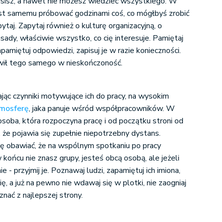
usisz, a nawet nie możesz wiedzieć wszystkiego. W
st samemu próbować godzinami coś, co mógłbyś zrobić
 pytaj. Zapytaj również o kulturę organizacyjną, o
sady, właściwie wszystko, co cię interesuje. Pamiętaj
apamiętuj odpowiedzi, zapisuj je w razie konieczności.
ówił tego samego w nieskończoność.
jąc czynniki motywujące ich do pracy, na wysokim
mosferę
, jaka panuje wśród współpracowników. W
soba, która rozpoczyna pracę i od początku stroni od
a, że pojawia się zupełnie niepotrzebny dystans.
ę obawiać, że na wspólnym spotkaniu po pracy
 końcu nie znasz grupy, jesteś obcą osobą, ale jeżeli
 - przyjmij je. Poznawaj ludzi, zapamiętuj ich imiona,
ię, a już na pewno nie wdawaj się w plotki, nie zaogniaj
znać z najlepszej strony.