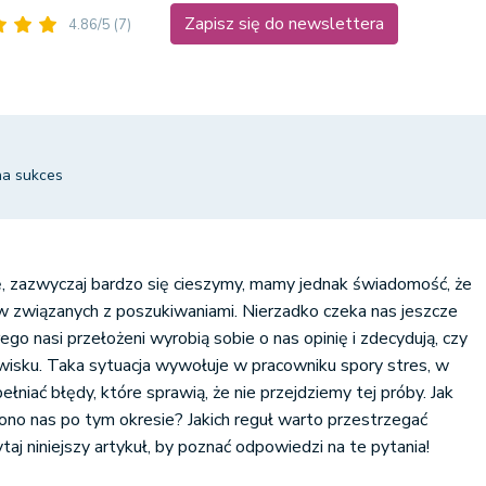
Zapisz się do newslettera
4.86/5
(7)
na sukces
, zazwyczaj bardzo się cieszymy, mamy jednak świadomość, że
ów związanych z poszukiwaniami. Nierzadko czeka nas jeszcze
ego nasi przełożeni wyrobią sobie o nas opinię i zdecydują, czy
isku. Taka sytuacja wywołuje w pracowniku spory stres, w
niać błędy, które sprawią, że nie przejdziemy tej próby. Jak
ono nas po tym okresie? Jakich reguł warto przestrzegać
aj niniejszy artykuł, by poznać odpowiedzi na te pytania!