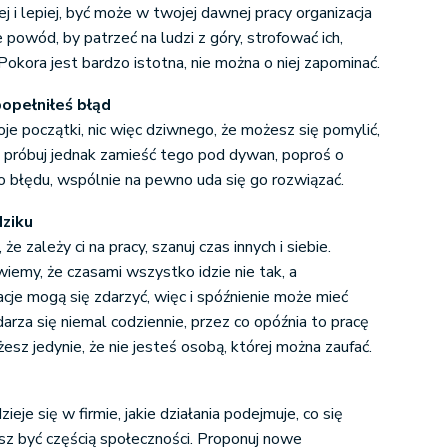
 i lepiej, być może w twojej dawnej pracy organizacja
e powód, by patrzeć na ludzi z góry, strofować ich,
 Pokora jest bardzo istotna, nie można o niej zapominać.
 popełniłeś błąd
je początki, nic więc dziwnego, że możesz się pomylić,
ie próbuj jednak zamieść tego pod dywan, poproś o
o błędu, wspólnie na pewno uda się go rozwiązać.
dziku
że zależy ci na pracy, szanuj czas innych i siebie.
iemy, że czasami wszystko idzie nie tak, a
cje mogą się zdarzyć, więc i spóźnienie może mieć
darza się niemal codziennie, przez co opóźnia to pracę
esz jedynie, że nie jesteś osobą, której można zaufać.
zieje się w firmie, jakie działania podejmuje, co się
esz być częścią społeczności. Proponuj nowe