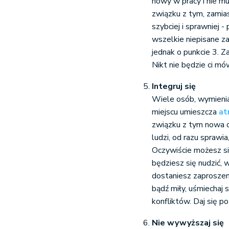
nowy w pracy i nie m
związku z tym, zamia
szybciej i sprawniej -
wszelkie niepisane za
jednak o punkcie 3. Z
Nikt nie będzie ci m
Integruj się
Wiele osób, wymienia
miejscu umieszcza
at
związku z tym nowa o
ludzi, od razu sprawi
Oczywiście możesz si
będziesz się nudzić, w
dostaniesz zaproszenie
bądź miły, uśmiechaj s
konfliktów. Daj się po
Nie wywyższaj się