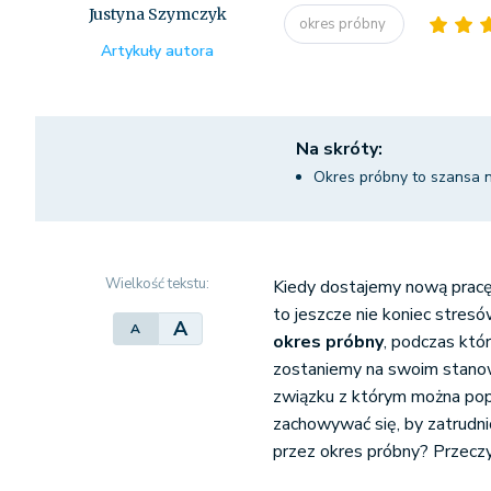
Justyna Szymczyk
okres próbny
Artykuły autora
Na skróty:
Okres próbny to szansa 
Wielkość tekstu:
Kiedy dostajemy nową pracę
to jeszcze nie koniec stres
A
A
okres próbny
, podczas któr
zostaniemy na swoim stanow
związku z którym można popeł
zachowywać się, by zatrudni
przez okres próbny? Przeczyt