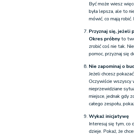
Być może wiesz więcej
była lepsza, ale to ni
mówić, co mają robić.
Przyznaj się, jeżeli
Okres próbny
to two
zrobić coś nie tak. N
pomoc, przyznaj się d
Nie zapominaj o bu
Jeżeli chcesz pokazać, 
Oczywiście wszyscy w
nieprzewidziane sytua
miejsce, jednak gdy z
całego zespołu, pokaż
Wykaż inicjatywę
Interesuj się tym, co d
dzieje. Pokaż, że chc