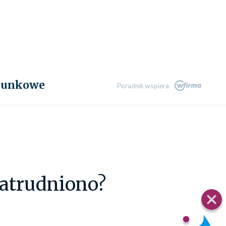
chunkowe
Poradnik wspiera
zatrudniono?