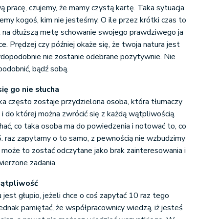
 pracę, czujemy, że mamy czystą kartę. Taka sytuacja
emy kogoś, kim nie jesteśmy. O ile przez krótki czas to
k na dłuższą metę schowanie swojego prawdziwego ja
e. Prędzej czy później okaże się, że twoja natura jest
awdopodobnie nie zostanie odebrane pozytywnie. Nie
upodobnić, bądź sobą.
się go nie słucha
 często zostaje przydzielona osoba, która tłumaczy
i do której można zwrócić się z każdą wątpliwością.
hać, co taka osoba ma do powiedzenia i notować to, co
 5. raz zapytamy o to samo, z pewnością nie wzbudzimy
może to zostać odczytane jako brak zainteresowania i
ierzone zadania.
wątpliwość
est głupio, jeżeli chce o coś zapytać 10 raz tego
ednak pamiętać, że współpracownicy wiedzą, iż jesteś