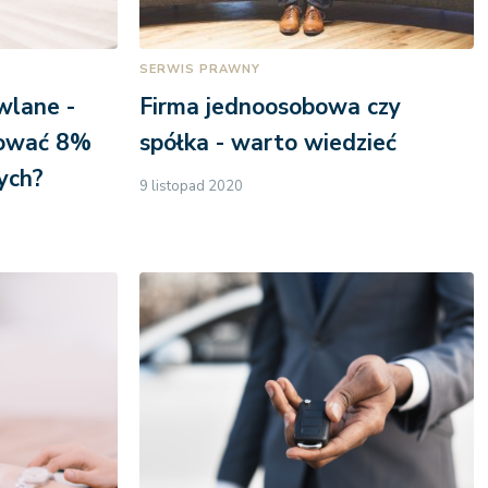
SERWIS PRAWNY
wlane -
Firma jednoosobowa czy
sować 8%
spółka - warto wiedzieć
ych?
9 listopad 2020