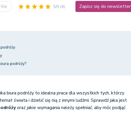
Zapisz się do newsletter
dróży
5/5
(4)
h podróży
ży
biura podróży?
a biura podróży to idealna praca dla wszystkich tych, którzy
emat świata i dzielić się nią z innymi ludźmi. Sprawdź jaka jest
 podróży
oraz jakie wymagania należy spełniać, aby móc podjąć