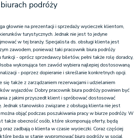
 biurach podróży
ga głownie na prezentacji i sprzedaży wycieczek klientom,
kierunków turystycznych. Jednak nie jest to jedyne
mować w tej branży. Specjalista ds. obsługi klienta jest
szym zawodem, ponieważ taki pracownik biura podróży
u funkcji - oprócz sprzedawcy biletów, pełni także rolę doradcy,
 Osoba wykonująca ten zawód wybiera najlepiej dostosowaną
nalizacji - poprzez dopieranie i skreślanie konkretnych opcji.
e się także z zarządzaniem rezerwacjami i udzielaniem
unków wyjazdów. Dobry pracownik biura podróży powinien być
nia z jakimi przyszedł klient i spróbować dostosować
ę. Jednak stanowisko związane z obsługą klienta nie jest
e można objąć podczas poszukiwania pracy w biurze podróży. W
t także obecność osób, które skomponują oferty, będą
oraz zadbają o klienta w czasie wycieczki. Coraz częściej
, które będą w stanie wypromować biuro podróży w social