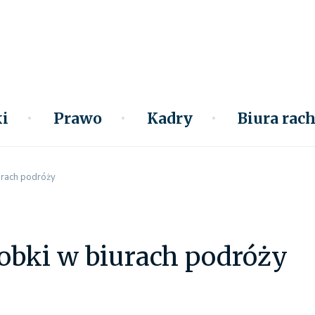
i
Prawo
Kadry
Biura ra
iurach podróży
robki w biurach podróży