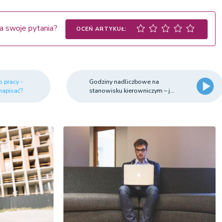
a swoje pytania?
OCEŃ ARTYKUŁ:
 pracy -
Godziny nadliczbowe na
napisać?
stanowisku kierowniczym – j...