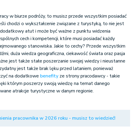
 pracy w biurze podróży, to musisz przede wszystkim posiadać
śli chodzi o wykształcenie związane z turystyką, to nie jest
dodatkowy atut i może być ważne z punktu widzenia
wspólnych cech i kompetencji, które musi posiadać każdy
obejmowanego stanowiska. Jakie to cechy? Przede wszystkim
dźmi, duża wiedza geograficzna, ciekawość świata oraz pasja
ne jest także stałe poszerzanie swojej wiedzy i nieustanne
rzydatny jest także brak lęku przed lataniem, ponieważ
czyć na dodatkowe
benefity
ze strony pracodawcy - takie
zięki którym poszerzy swoją wiedzę na temat danego
rowane atrakcje turystyczne w danym regionie.
ienia pracownika w 2026 roku - musisz to wiedzieć!