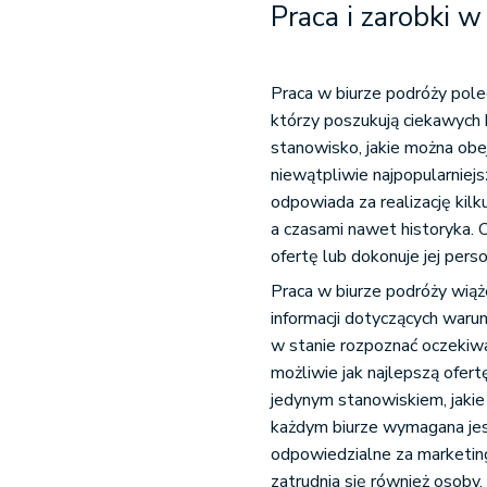
Praca i zarobki w
Praca w biurze podróży pole
którzy poszukują ciekawych 
stanowisko, jakie można obej
niewątpliwie najpopularniej
odpowiada za realizację kilk
a czasami nawet historyka.
ofertę lub dokonuje jej perso
Praca w biurze podróży wiąż
informacji dotyczących war
w stanie rozpoznać oczekiwa
możliwie jak najlepszą ofert
jedynym stanowiskiem, jaki
każdym biurze wymagana jes
odpowiedzialne za marketing 
zatrudnia się również osoby