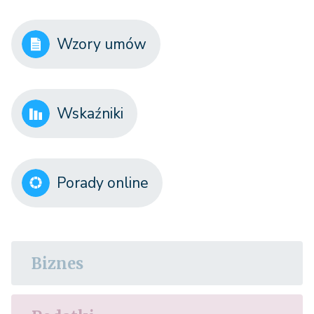
Wzory umów
Wskaźniki
Porady online
Biznes