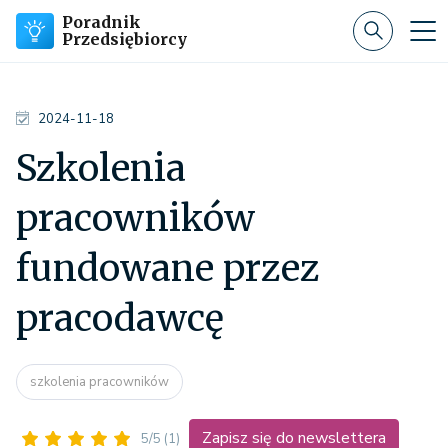
Poradnik
Przedsiębiorcy
2024-11-18
Szkolenia
pracowników
fundowane przez
pracodawcę
szkolenia pracowników
Zapisz się do newslettera
5/5
(1)