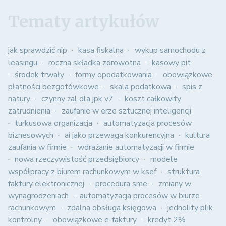
Tematy artykułów
jak sprawdzić nip
kasa fiskalna
wykup samochodu z
leasingu
roczna składka zdrowotna
kasowy pit
środek trwały
formy opodatkowania
obowiązkowe
płatności bezgotówkowe
skala podatkowa
spis z
natury
czynny żal dla jpk v7
koszt całkowity
zatrudnienia
zaufanie w erze sztucznej inteligencji
turkusowa organizacja
automatyzacja procesów
biznesowych
ai jako przewaga konkurencyjna
kultura
zaufania w firmie
wdrażanie automatyzacji w firmie
nowa rzeczywistość przedsiębiorcy
modele
współpracy z biurem rachunkowym w ksef
struktura
faktury elektronicznej
procedura sme
zmiany w
wynagrodzeniach
automatyzacja procesów w biurze
rachunkowym
zdalna obsługa księgowa
jednolity plik
kontrolny
obowiązkowe e-faktury
kredyt 2%