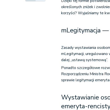
Dzięki tej formie potwierdza
określonych zniżek i zwolni
korzyści? Wyjaśniamy te kwe
mLegitymacja — 
Zasady wystawiania osobom 
mLegitymacji, uregulowano
dalej „ustawą systemową”.
Ponadto szczegółowe rozwi
Rozporządzeniu Ministra Rod
sprawie legitymacji emeryta-
Wystawianie oso
emeryta-rencist