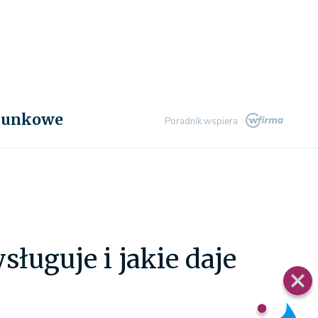
chunkowe
Poradnik wspiera
uguje i jakie daje