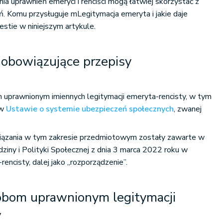
nia uprawnień emeryci i renciści mogą łatwiej skorzystać z
eń. Komu przysługuje mLegitymacja emeryta i jakie daje
stie w niniejszym artykule.
obowiązujące przepisy
uprawnionym imiennych legitymacji emeryta-rencisty, w tym
 w
Ustawie o systemie ubezpieczeń społecznych
, zwanej
ązania w tym zakresie przedmiotowym zostały zawarte w
ziny i Polityki Społecznej z dnia 3 marca 2022 roku w
rencisty, dalej jako „rozporządzenie”.
bom uprawnionym legitymacji
y