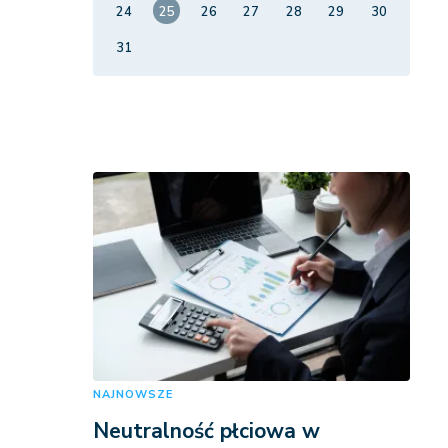
24
25
26
27
28
29
30
31
NAJNOWSZE
Neutralność płciowa w