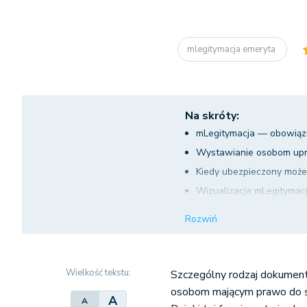
mlegitymacja emeryta
Na skróty:
mLegitymacja — obowiąz
Wystawianie osobom upra
Kiedy ubezpieczony może
Wizualizacja mLegitymacj
Jakie korzyści wynikają z
Rozwiń
mLegitymacja emeryta – k
Wielkość tekstu:
Szczególny rodzaj dokument
osobom mającym prawo do ś
A
A