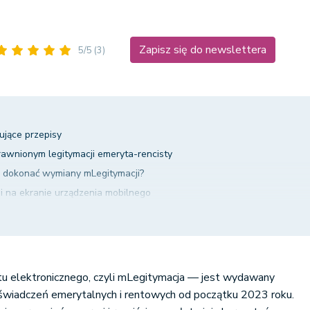
Zapisz się do newslettera
5/5
(3)
ujące przepisy
wnionym legitymacji emeryta-rencisty
 dokonać wymiany mLegitymacji?
i na ekranie urządzenia mobilnego
 posiadania mLegitymacji?
omu przysługuje i jakie daje korzyści? Podsumowanie
u elektronicznego, czyli mLegitymacja — jest wydawany
wiadczeń emerytalnych i rentowych od początku 2023 roku.