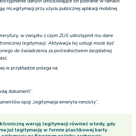
dostępnienie danych umożliwiające ich pobranie w ramach
gę mLegitymacji przy użyciu publicznej aplikacji mobilnej
merytury, w związku z czym ZUS udostępnił mu dane
ronicznej legitymacji. Aktywacja tej usługi może być
ionego do świadczenia za pośrednictwem bezpłatnej
tel.
ej w przykładzie polega na:
,
odaj dokument”,
kumentów opcji „legitymacja emeryta-rencisty”.
troniczną wersję legitymacji również wtedy, gdy
ma już legitymację w formie plastikowej karty