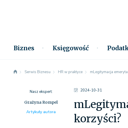
Biznes
Księgowość
Podatk
Serwis Biznesu
HR w praktyce
mLegitymacja emeryta –
2024-10-31
Nasz ekspert:
mLegitymac
Grażyna Rompel
Artykuły autora
korzyści?