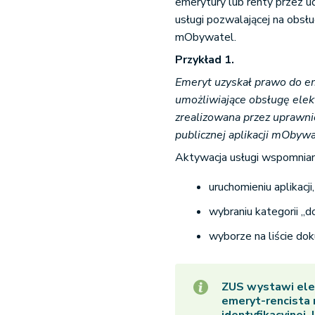
emerytury lub renty przez u
usługi pozwalającej na obsłu
mObywatel.
Przykład 1.
Emeryt uzyskał prawo do e
umożliwiające obsługę elekt
zrealizowana przez uprawn
publicznej aplikacji mObywa
Aktywacja usługi wspomnian
uruchomieniu aplikacji
wybraniu kategorii „d
wyborze na liście do
ZUS wystawi elek
emeryt-rencista 