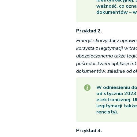
identyfikacyjnej.
ważność, co ozna
dokumentów – w 
Przykład 2.
Emeryt skorzystał z uprawn
korzysta z legitymacji w tr
ubezpieczonemu także legit
pośrednictwem aplikacji m
dokumentów, zależnie od ok
W odniesieniu d
od stycznia 2023
elektronicznej. 
legitymacji takż
rencisty).
Przykład 3.