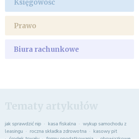
Księgowość
Prawo
Biura rachunkowe
Tematy artykułów
jak sprawdzić nip
kasa fiskalna
wykup samochodu z
leasingu
roczna składka zdrowotna
kasowy pit
środek trwały
formy opodatkowania
obowiązkowe