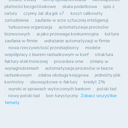
płatności bezgotówkowe
skala podatkowa
spis z
natury
czynny żal dla jpk v7
koszt całkowity
zatrudnienia
zaufanie w erze sztucznej inteligencji
turkusowa organizacja
automatyzacja procesów
biznesowych
ai jako przewaga konkurencyjna
kultura
zaufania w firmie
wdrażanie automatyzacji w firmie
nowa rzeczywistość przedsiębiorcy
modele
współpracy z biurem rachunkowym w ksef
struktura
faktury elektronicznej
procedura sme
zmiany w
wynagrodzeniach
automatyzacja procesów w biurze
rachunkowym
zdalna obsługa księgowa
jednolity plik
kontrolny
obowiązkowe e-faktury
kredyt 2%
wyroki w sprawach wytoczonych bankom
polski ład
nowy polski ład
bon turystyczny
Zobacz wszystkie
tematy