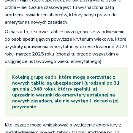
życia? Najkrótsza odpowiedź na tak postawione pytanie
brzmi – nie. Cezura czasowa jest tu wyznaczona datą
urodzenia świadczeniobiorców, którzy nabyli prawo do
emerytur na nowych zasadach.
Oznacza to, że nowe tablice uwzględnia się w odniesieniu
do osób spełniających powyższe kryterium wiekowe, które
uzyskały uprawnienia emerytalne w okresie kwiecień 2024
roku–marzec 2025 roku (chodzi tu przede wszystkim o
osiągnięcie ustawowego wieku emerytalnego).
Kolejną grupą osób, które mogą skorzystać z
nowych tablic, są ubezpieczeni (urodzeni po 31
grudnia 1948 roku), którzy spełnili już
uprzednio warunki do emerytury ustalanej na
nowych zasadach, ale nie wystąpili dotąd o jej
przyznanie.
Kto jeszcze może wnioskować o wyliczenie emerytury z
uwzględnieniem nowych tablic? Osoby urodzone po 31