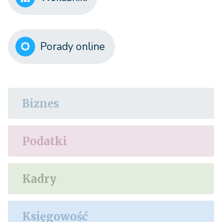
Porady online
Biznes
Podatki
Kadry
Księgowość