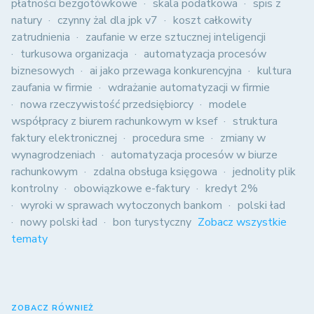
płatności bezgotówkowe
skala podatkowa
spis z
natury
czynny żal dla jpk v7
koszt całkowity
zatrudnienia
zaufanie w erze sztucznej inteligencji
turkusowa organizacja
automatyzacja procesów
biznesowych
ai jako przewaga konkurencyjna
kultura
zaufania w firmie
wdrażanie automatyzacji w firmie
nowa rzeczywistość przedsiębiorcy
modele
współpracy z biurem rachunkowym w ksef
struktura
faktury elektronicznej
procedura sme
zmiany w
wynagrodzeniach
automatyzacja procesów w biurze
rachunkowym
zdalna obsługa księgowa
jednolity plik
kontrolny
obowiązkowe e-faktury
kredyt 2%
wyroki w sprawach wytoczonych bankom
polski ład
nowy polski ład
bon turystyczny
Zobacz wszystkie
tematy
ZOBACZ RÓWNIEŻ