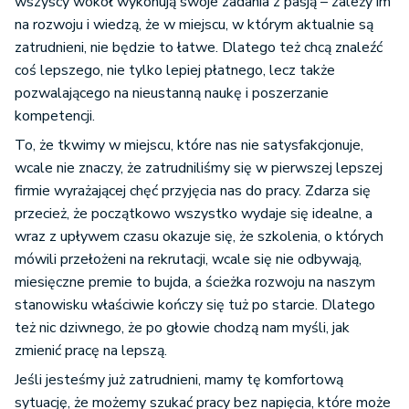
wszyscy wokół wykonują swoje zadania z pasją – zależy im
na rozwoju i wiedzą, że w miejscu, w którym aktualnie są
zatrudnieni, nie będzie to łatwe. Dlatego też chcą znaleźć
coś lepszego, nie tylko lepiej płatnego, lecz także
pozwalającego na nieustanną naukę i poszerzanie
kompetencji.
To, że tkwimy w miejscu, które nas nie satysfakcjonuje,
wcale nie znaczy, że zatrudniliśmy się w pierwszej lepszej
firmie wyrażającej chęć przyjęcia nas do pracy. Zdarza się
przecież, że początkowo wszystko wydaje się idealne, a
wraz z upływem czasu okazuje się, że szkolenia, o których
mówili przełożeni na rekrutacji, wcale się nie odbywają,
miesięczne premie to bujda, a ścieżka rozwoju na naszym
stanowisku właściwie kończy się tuż po starcie. Dlatego
też nic dziwnego, że po głowie chodzą nam myśli, jak
zmienić pracę na lepszą.
Jeśli jesteśmy już zatrudnieni, mamy tę komfortową
sytuację, że możemy szukać pracy bez napięcia, które może