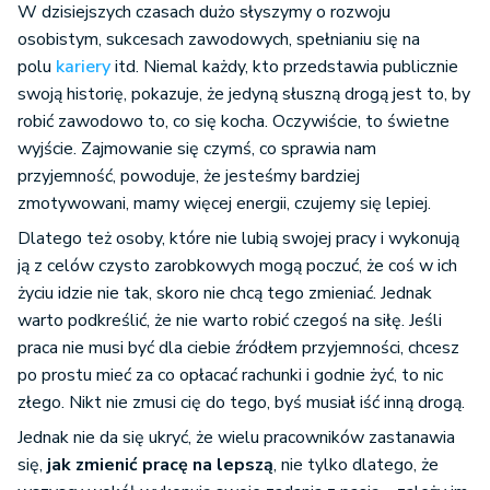
W dzisiejszych czasach dużo słyszymy o rozwoju
osobistym, sukcesach zawodowych, spełnianiu się na
polu
kariery
itd. Niemal każdy, kto przedstawia publicznie
swoją historię, pokazuje, że jedyną słuszną drogą jest to, by
robić zawodowo to, co się kocha. Oczywiście, to świetne
wyjście. Zajmowanie się czymś, co sprawia nam
przyjemność, powoduje, że jesteśmy bardziej
zmotywowani, mamy więcej energii, czujemy się lepiej.
Dlatego też osoby, które nie lubią swojej pracy i wykonują
ją z celów czysto zarobkowych mogą poczuć, że coś w ich
życiu idzie nie tak, skoro nie chcą tego zmieniać. Jednak
warto podkreślić, że nie warto robić czegoś na siłę. Jeśli
praca nie musi być dla ciebie źródłem przyjemności, chcesz
po prostu mieć za co opłacać rachunki i godnie żyć, to nic
złego. Nikt nie zmusi cię do tego, byś musiał iść inną drogą.
Jednak nie da się ukryć, że wielu pracowników zastanawia
się,
jak zmienić pracę na lepszą
, nie tylko dlatego, że