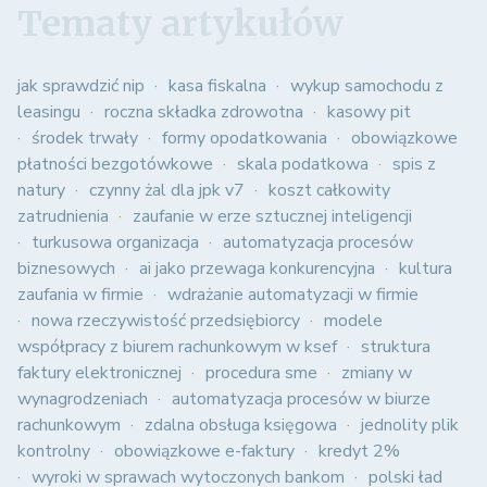
Tematy artykułów
jak sprawdzić nip
kasa fiskalna
wykup samochodu z
leasingu
roczna składka zdrowotna
kasowy pit
środek trwały
formy opodatkowania
obowiązkowe
płatności bezgotówkowe
skala podatkowa
spis z
natury
czynny żal dla jpk v7
koszt całkowity
zatrudnienia
zaufanie w erze sztucznej inteligencji
turkusowa organizacja
automatyzacja procesów
biznesowych
ai jako przewaga konkurencyjna
kultura
zaufania w firmie
wdrażanie automatyzacji w firmie
nowa rzeczywistość przedsiębiorcy
modele
współpracy z biurem rachunkowym w ksef
struktura
faktury elektronicznej
procedura sme
zmiany w
wynagrodzeniach
automatyzacja procesów w biurze
rachunkowym
zdalna obsługa księgowa
jednolity plik
kontrolny
obowiązkowe e-faktury
kredyt 2%
wyroki w sprawach wytoczonych bankom
polski ład