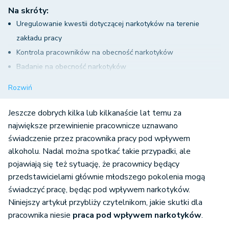
Na skróty:
Uregulowanie kwestii dotyczącej narkotyków na terenie
zakładu pracy
Kontrola pracowników na obecność narkotyków
Badanie na obecność narkotyków
Obowiązek informacyjny dotyczący wprowadzenia kontroli na
Rozwiń
obecność narkotyków
Zwolnienie za świadczenie pracy pod wpływem narkotyków
Jeszcze dobrych kilka lub kilkanaście lat temu za
Świadczenie pracy pod wpływem narkotyków jako
największe przewinienie pracownicze uznawano
świadczenie przez pracownika pracy pod wpływem
wykroczenie
alkoholu. Nadal można spotkać takie przypadki, ale
Wypadek przy pracy pod wpływem narkotyków a świadczenia
pojawiają się też sytuację, że pracownicy będący
wypadkowe
przedstawicielami głównie młodszego pokolenia mogą
Praca pod wpływem narkotyków - podsumowanie
świadczyć pracę, będąc pod wpływem narkotyków.
Niniejszy artykuł przybliży czytelnikom, jakie skutki dla
pracownika niesie
praca pod wpływem narkotyków
.