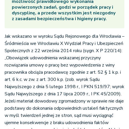
możliwość prawidłowego wykonania
powierzonych zadań, godzi w porządek pracy i
dyscyplinę, a przede wszystkim jest niezgodny
z zasadami bezpieczeństwa i higieny pracy.
Jak wskazano w wyroku Sądu Rejonowego dla Wrocławia –
Śródmieścia we Wrocławiu X Wydział Pracy i Ubezpieczeń
Społecznych z 22 września 2014 roku (sygn. X P 220/14):
„Obowiązek udowodnienia wskazanej przyczyny
rozwiązania umowy o pracę bez wypowiedzenia z winy
pracownika obciąża pracodawcę zgodnie z art. 52 § 1 k.p. i
art. 6 k.c. w zw. z art. 300 k.p. (zob. wyrok Sądu
Najwyższego z dnia 5 lutego 1998 r., I PKN 519/97; wyrok
Sądu Najwyższego z dnia 17 lipca 2009 r., I PK 45/2009).
Jeżeli materiał dowodowy zgromadzony w sprawie nie daje
podstawy do dokonania odpowiednich ustaleń faktycznych
w myśl twierdzeń jednej ze stron, sąd musi wyciągnąć
ujemne konsekwencje z braku udowodnienia faktów