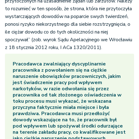
przytoczonych na uzasadnienie żądań lub zarzutów. Należy
to rozumieć w ten sposób, że strona, która nie przytoczyła
wystarczających dowodów na poparcie swych twierdzeń,
ponosi ryzyko niekorzystnego dla siebie rozstrzygnięcia, o
ile ciężar dowodu co do tych okoliczności na niej
spoczywał” (zob. wyrok Sądu Apelacyjnego we Wrocławiu
z 18 stycznia 2012 roku, I ACa 1320/2011).
Pracodawca zwalniający dyscyplinarnie
pracownika z powołaniem się na ciężkie
naruszenie obowiązków pracowniczych, jakim
jest świadczenie pracy pod wpływem
narkotyków, w razie odwołania się przez
pracownika od tak złożonego oświadczenia w
toku procesu musi wykazać, że wskazana
przyczyna faktycznie miała miejsce i była
prawdziwa. Pracodawca musi przedłożyć
dowody wskazujące na to, że pracownik był
pod wpływem lub spożywał środki odurzające
na terenie zakładu pracy, co kwalifikowane jest
jako ciężkie naruszenie podstawowych