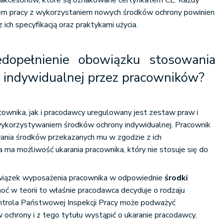
akcesoriów, które są oznakowane certyfikatem CE. Każdy
em pracy z wykorzystaniem nowych środków ochrony powinien
ich specyfikacją oraz praktykami użycia.
edopełnienie obowiązku stosowania
 indywidualnej przez pracowników?
ownika, jak i pracodawcy uregulowany jest zestaw praw i
ykorzystywaniem środków ochrony indywidualnej. Pracownik
nia środków przekazanych mu w zgodzie z ich
ma możliwość ukarania pracownika, który nie stosuje się do
wiązek wyposażenia pracownika w odpowiednie
środki
choć w teorii to właśnie pracodawca decyduje o rodzaju
ntrola Państwowej Inspekcji Pracy może podważyć
 ochrony i z tego tytułu wystąpić o ukaranie pracodawcy,