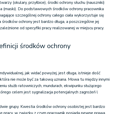
twarzy (okulary, przyłbice), środki ochrony słuchu (nauszniki)
nia (maski). Do podstawowych środków ochrony pracownika
agające szczególnej ochrony całego ciała wykorzystuje się
a środków ochrony jest bardzo długa, a poszczególne jej
ależnione od specyfiki pracy realizowanej w miejscu pracy.
efinicji środków ochrony
ndywidualnej, jak widać powyżej, jest długa, istnieje dość
 która nie może być za takową uznana. Mowa tu między innymi
eniu służb ratowniczych, mundurach, ekwipunku służącego
tórego celem jest sygnalizacja potencjalnych zagrożeń l
e dwie grupy. Kwestia środków ochrony osobistej jest bardzo
ie pracy, w związku z czym pracownik posiada pewne prawa,