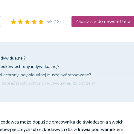
Zapisz się do newslettera
j
5/5
(18)
indywidualnej?
 środków ochrony indywidualnej?
dki ochrony indywidualnej muszą być stosowane?
dobrać środki ochrony indywidualnej do potrzeb?
nie obowiązku stosowania środków ochrony indywidualnej przez prac
trzyma niezbędnych środków ochrony indywidualnej?
codawca może dopuścić pracownika do świadczenia swoich
bezpiecznych lub szkodliwych dla zdrowia pod warunkiem