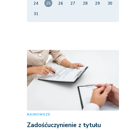
24
25
26
27
28
29
30
31
NAJNOWSZE
Zadośćuczynienie z tytułu