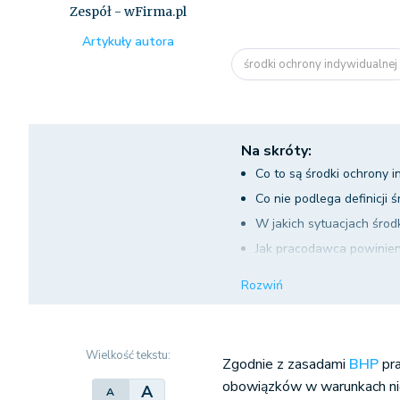
Zespół - wFirma.pl
Artykuły autora
środki ochrony indywidualne
Na skróty:
Co to są środki ochrony 
Co nie podlega definicji
W jakich sytuacjach śro
Jak pracodawca powinien 
Co grozi za niedopełnie
Rozwiń
Co jeśli pracownik nie o
Wielkość tekstu:
Zgodnie z zasadami
BHP
pra
obowiązków w warunkach nie
A
A