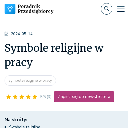
Poradnik
Przedsiębiorcy
2024-05-14
Symbole religijne w
pracy
symbole religijne w pracy
Zapisz się do newslettera
5/5
(3)
Na skróty:
Symbole religijne