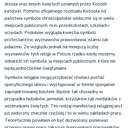
Jezusa oraz innych świętych uznanych przez Kościół
katolicki. Pomimo oficjalnego rozdziału Kościoła od
państwa symbole chrześcijańskie widoczne są w wielu
miejscach publicznych, m.in. przedszkolach, szkołach i
urzędach. Podobnie wygląda kwestia symboli
protestantów, wyznawców prawosławia, islamu lub
judaizmu. Ze względu jednak na mniejszą liczbę
wyznawców tych religii w Polsce rzadko kiedy możemy
odnaleźć ich symbole w miejscach publicznych, które nie
będą jednocześnie świątyniami.
Symbole religijne mogą przybierać również postać
specyficznego ubioru i występować w formie specjalnie
zaprojektowanej biżuterii. Będzie tak chociażby w
przypadku hidżabów, jarmułek, krzyżyków lub medalików z
wizerunkami świętych. Ten rodzaj manifestacji religijnej jest
już widoczny znacznie częściej i to w wielu zakładach pracy.
Teoretycznie powinien on być dozwolony, ponieważ
przepisy prawa pracy zakazują dyskryminacji pracowników