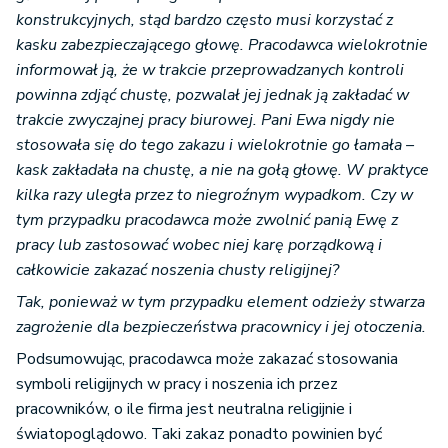
konstrukcyjnych, stąd bardzo często musi korzystać z
kasku zabezpieczającego głowę. Pracodawca wielokrotnie
informował ją, że w trakcie przeprowadzanych kontroli
powinna zdjąć chustę, pozwalał jej jednak ją zakładać w
trakcie zwyczajnej pracy biurowej. Pani Ewa nigdy nie
stosowała się do tego zakazu i wielokrotnie go łamała –
kask zakładała na chustę, a nie na gołą głowę. W praktyce
kilka razy uległa przez to niegroźnym wypadkom. Czy w
tym przypadku pracodawca może zwolnić panią Ewę z
pracy lub zastosować wobec niej karę porządkową i
całkowicie zakazać noszenia chusty religijnej?
Tak, ponieważ w tym przypadku element odzieży stwarza
zagrożenie dla bezpieczeństwa pracownicy i jej otoczenia.
Podsumowując, pracodawca może zakazać stosowania
symboli religijnych w pracy i noszenia ich przez
pracowników, o ile firma jest neutralna religijnie i
światopoglądowo. Taki zakaz ponadto powinien być