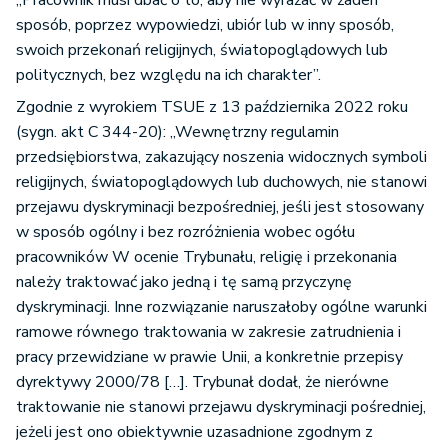
„Pracownik musi dbać o to, aby nie wyrażać w żaden
sposób, poprzez wypowiedzi, ubiór lub w inny sposób,
swoich przekonań religijnych, światopoglądowych lub
politycznych, bez względu na ich charakter”.
Zgodnie z wyrokiem TSUE z 13 października 2022 roku
(sygn. akt C 344-20): „Wewnętrzny regulamin
przedsiębiorstwa, zakazujący noszenia widocznych symboli
religijnych, światopoglądowych lub duchowych, nie stanowi
przejawu dyskryminacji bezpośredniej, jeśli jest stosowany
w sposób ogólny i bez rozróżnienia wobec ogółu
pracowników W ocenie Trybunału, religię i przekonania
należy traktować jako jedną i tę samą przyczynę
dyskryminacji. Inne rozwiązanie naruszałoby ogólne warunki
ramowe równego traktowania w zakresie zatrudnienia i
pracy przewidziane w prawie Unii, a konkretnie przepisy
dyrektywy 2000/78 […]. Trybunał dodał, że nierówne
traktowanie nie stanowi przejawu dyskryminacji pośredniej,
jeżeli jest ono obiektywnie uzasadnione zgodnym z