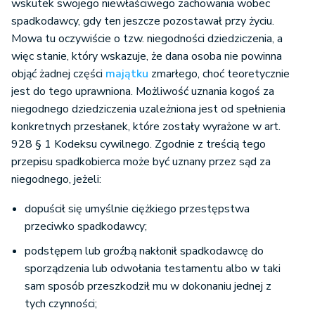
wskutek swojego niewłaściwego zachowania wobec
spadkodawcy, gdy ten jeszcze pozostawał przy życiu.
Mowa tu oczywiście o tzw. niegodności dziedziczenia, a
więc stanie, który wskazuje, że dana osoba nie powinna
objąć żadnej części
majątku
zmarłego, choć teoretycznie
jest do tego uprawniona. Możliwość uznania kogoś za
niegodnego dziedziczenia uzależniona jest od spełnienia
konkretnych przesłanek, które zostały wyrażone w art.
928 § 1 Kodeksu cywilnego. Zgodnie z treścią tego
przepisu spadkobierca może być uznany przez sąd za
niegodnego, jeżeli:
dopuścił się umyślnie ciężkiego przestępstwa
przeciwko spadkodawcy;
podstępem lub groźbą nakłonił spadkodawcę do
sporządzenia lub odwołania testamentu albo w taki
sam sposób przeszkodził mu w dokonaniu jednej z
tych czynności;