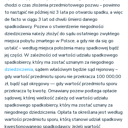
chodzi o czas złożenia przedmiotowego pozwu – powinno
to nastąpić nie później niż 3 lata po otwarciu spadku, a więc
de facto w ciągu 3 lat od chwili śmierci danego
spadkodawcy. Pozew o stwierdzenie niegodności
dziedziczenia należy złożyć do sądu ostatniego zwykłego
miejsca pobytu zmarłego w Polsce, a gdy nie da się go
ustalić – według miejsca położenia masy spadkowej bądź
jej części. W zależności od wartości udziału spadkowego
spadkobiercy, który ma zostać uznanym za niegodnego
dziedziczenia
, sądem właściwym będzie sąd rejonowy –
gdy wartość przedmiotu sporu nie przekracza 100 000,00
zł, bądź sąd okręgowy — gdy wartość przedmiotu sporu
przekracza tę kwotę. Omawiany pozew podlega opłacie
sądowej, której wielkość zależy od wartości udziału
spadkowego spadkobiercy, który ma zostać uznany za
niegodnego dziedziczenia. Opłata ta określana jest według
wartości przedmiotu sporu, którą stanowi udział spadkowy
kwestionowanego spadkodawcy. Jeżeli wartość