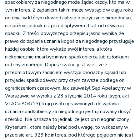
spadkobiercy za niegodnego może żądać każdy, kto ma w
tym interes. Z żądaniem takim może wystąpić w ciągu roku
od dnia, w którym dowiedział się o przyczynie niegodności,
nie później jednak niż przed upływem 3 lat od otwarcia
spadku. Z treści powyższego przepisu jasno wynika, że
prawo do żądania uznania kogoś za niegodnego przysługuje
każdej osobie, która wykaże swój interes, a która
niekoniecznie musi być innym spadkobiercą lub członkiem
rodziny zmarłego. Dopuszczalne jest więc, że z
przedmiotowym żądaniem wystąpi chociażby sąsiad lub
przyjaciel spadkodawcy, przy czym zawsze podlega on
ograniczeniom czasowym. Jak zauważył Sąd Apelacyjny w
Warszawie w wyroku z 23 stycznia 2014 roku (sygn. akt
VI ACa 804/13), krąg osób uprawnionych do żądania
uznania spadkobiercy za niegodnego jest ujmowany dosyć
szeroko. Nie oznacza to jednak, że jest on nieograniczony.
Kryterium , które należy brać pod uwagę, to wskazany w
przepisie art. 929 kc interes, pod którego pojęciem nie jest