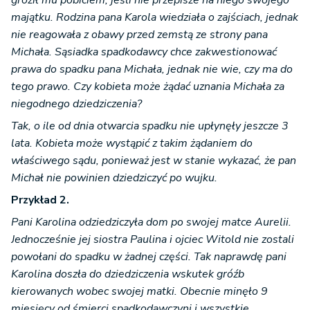
groził mu pobiciem, jeśli nie przepisze na niego swojego
majątku. Rodzina pana Karola wiedziała o zajściach, jednak
nie reagowała z obawy przed zemstą ze strony pana
Michała. Sąsiadka spadkodawcy chce zakwestionować
prawa do spadku pana Michała, jednak nie wie, czy ma do
tego prawo. Czy kobieta może żądać uznania Michała za
niegodnego dziedziczenia?
Tak, o ile od dnia otwarcia spadku nie upłynęły jeszcze 3
lata. Kobieta może wystąpić z takim żądaniem do
właściwego sądu, ponieważ jest w stanie wykazać, że pan
Michał nie powinien dziedziczyć po wujku.
Przykład 2.
Pani Karolina odziedziczyła dom po swojej matce Aurelii.
Jednocześnie jej siostra Paulina i ojciec Witold nie zostali
powołani do spadku w żadnej części. Tak naprawdę pani
Karolina doszła do dziedziczenia wskutek gróźb
kierowanych wobec swojej matki. Obecnie minęło 9
miesięcy od śmierci spadkodawczyni i wszystkie