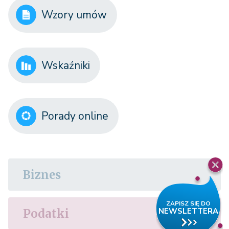
Wzory umów
Wskaźniki
Porady online
Biznes
Podatki