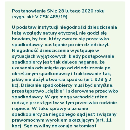
Postanowienie SN z 28 lutego 2020 roku
(sygn. akt V CSK 485/19)
U podstaw instytucji niegodności dziedziczenia
leżą względy natury etycznej, nie godzi się
bowiem, by ten, który zwraca się przeciwko
spadkodawcy, następnie po nim dziedziczył.
Niegodność dziedziczenia występuje w
sytuacjach wyjątkowych, kiedy postępowanie
spadkobiercy jest tak dalece naganne, że
uzasadnia odsunięcie go od dziedziczenia po
określonym spadkodawcy i traktowanie tak,
jakby nie dożył otwarcia spadku (art. 928 § 2
kc). Działanie spadkobiercy musi być umyślne,
przestępstwo „ciężkie” i skierowane przeciwko
spadkodawcy. W grę mogą wchodzić różne
rodzaje przestępstw w tym przeciwko rodzinie
i opiece. W toku sprawy o uznanie
spadkobiercy za niegodnego sąd jest związany
prawomocnym wyrokiem skazującym (art. 11
kpc). Sąd cywilny dokonuje natomiast