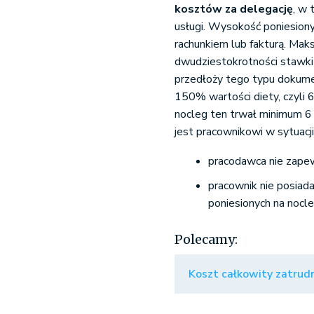
kosztów za delegację
, w 
usługi. Wysokość poniesio
rachunkiem lub fakturą. Mak
dwudziestokrotności stawki 
przedłoży tego typu dokume
150% wartości diety, czyli 
nocleg ten trwał minimum 6 
jest pracownikowi w sytuacji
pracodawca nie zapew
pracownik nie posiad
poniesionych na nocl
Polecamy:
Koszt całkowity zatrudn