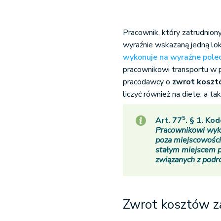
Pracownik, który zatrudnion
wyraźnie wskazaną jedną loka
wykonuje na wyraźne pole
pracownikowi transportu w 
pracodawcy o
zwrot koszt
liczyć również na dietę, a t
5
Art. 77
. § 1. Ko
Pracownikowi wyk
poza miejscowością
stałym miejscem p
związanych z podr
Zwrot kosztów za