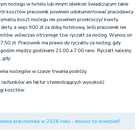
tym noclegu w hotelu lub innym obiekcie świadczącym takie
nych kosztów pracownik powinien udokumentować pracodawcy
symalny koszt noclegu nie powinien przekroczyć kwoty
diety, a więc 900 zł za dobę hotelową. Jeśli pracownik nie
ntów, wówczas otrzymuje tzw. ryczałt za nocleg. Wynosi on
67,50 zł. Pracownik ma prawo do ryczałtu za nocleg, gdy
godzin między godzinami 21.00 a 7.00 rano. Ryczałt należny
, gdy:
nia noclegów w czasie trwania podróży,
a rachunków ani faktur stwierdzających wysokość
egi kosztów.
ienia pracownika w 2026 roku - musisz to wiedzieć!