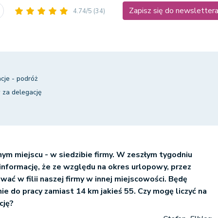
Zapisz się do newsletter
4.74/5
(34)
cje - podróż
 za delegację
nym miejscu - w siedzibie firmy. W zeszłym tygodniu
informację, że ze względu na okres urlopowy, przez
wać w filii naszej firmy w innej miejscowości. Będę
ie do pracy zamiast 14 km jakieś 55. Czy mogę liczyć na
cję?