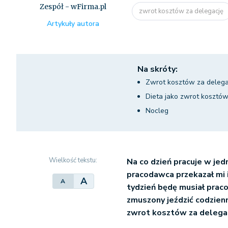
Zespół - wFirma.pl
zwrot kosztów za delegację
Artykuły autora
Na skróty:
Zwrot kosztów za delega
Dieta jako zwrot kosztów
Nocleg
Wielkość tekstu:
Na co dzień pracuje w jed
pracodawca przekazał mi 
A
A
tydzień będę musiał praco
zmuszony jeździć codzienn
zwrot kosztów za delega