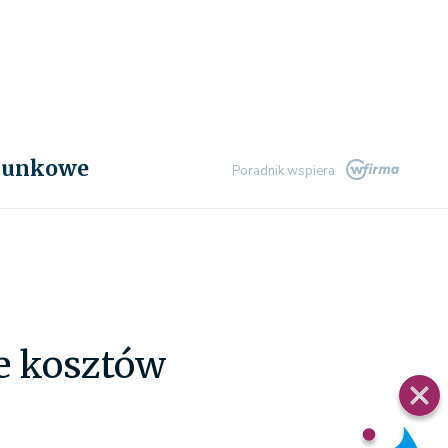
chunkowe
Poradnik wspiera
je kosztów