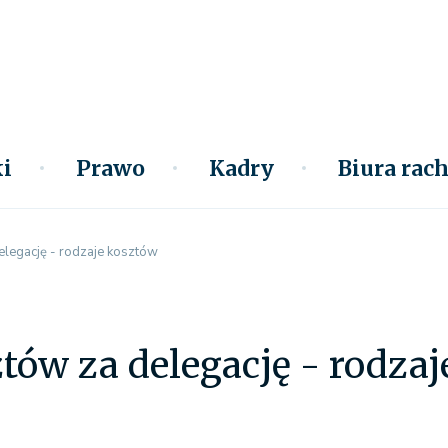
i
Prawo
Kadry
Biura ra
elegację - rodzaje kosztów
tów za delegację - rodza