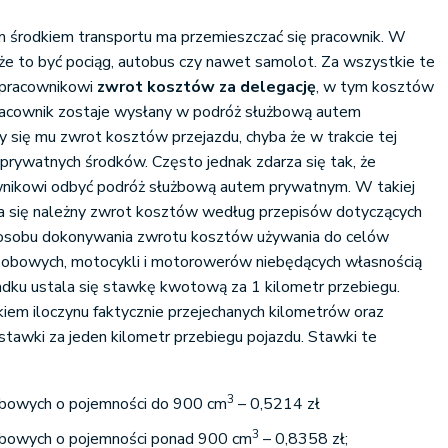
im środkiem transportu ma przemieszczać się pracownik. W
że to być pociąg, autobus czy nawet samolot. Za wszystkie te
ę pracownikowi
zwrot kosztów za delegację
, w tym kosztów
 pracownik zostaje wysłany w podróż służbową autem
 się mu zwrot kosztów przejazdu, chyba że w trakcie tej
prywatnych środków. Często jednak zdarza się tak, że
nikowi odbyć podróż służbową autem prywatnym. W takiej
cza się należny zwrot kosztów według przepisów dotyczących
posobu dokonywania zwrotu kosztów używania do celów
bowych, motocykli i motorowerów niebędących własnością
dku ustala się stawkę kwotową za 1 kilometr przebiegu.
iem iloczynu faktycznie przejechanych kilometrów oraz
stawki za jeden kilometr przebiegu pojazdu. Stawki te
3
bowych o pojemności do 900 cm
– 0,5214 zł
3
bowych o pojemności ponad 900 cm
– 0,8358 zł;