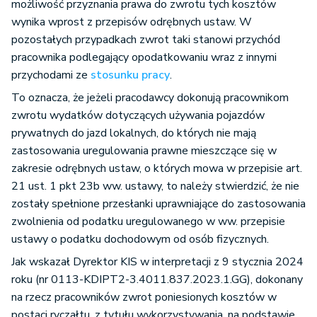
możliwość przyznania prawa do zwrotu tych kosztów
wynika wprost z przepisów odrębnych ustaw. W
pozostałych przypadkach zwrot taki stanowi przychód
pracownika podlegający opodatkowaniu wraz z innymi
przychodami ze
stosunku pracy
.
To oznacza, że jeżeli pracodawcy dokonują pracownikom
zwrotu wydatków dotyczących używania pojazdów
prywatnych do jazd lokalnych, do których nie mają
zastosowania uregulowania prawne mieszczące się w
zakresie odrębnych ustaw, o których mowa w przepisie art.
21 ust. 1 pkt 23b ww. ustawy, to należy stwierdzić, że nie
zostały spełnione przesłanki uprawniające do zastosowania
zwolnienia od podatku uregulowanego w ww. przepisie
ustawy o podatku dochodowym od osób fizycznych.
Jak wskazał Dyrektor KIS w interpretacji z 9 stycznia 2024
roku (nr 0113-KDIPT2-3.4011.837.2023.1.GG), dokonany
na rzecz pracowników zwrot poniesionych kosztów w
postaci ryczałtu, z tytułu wykorzystywania, na podstawie