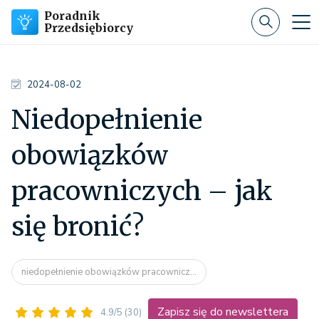
Poradnik
Przedsiębiorcy
2024-08-02
Niedopełnienie
obowiązków
pracowniczych – jak
się bronić?
niedopełnienie obowiązków pracownicz...
Zapisz się do newslettera
4.9/5
(30)