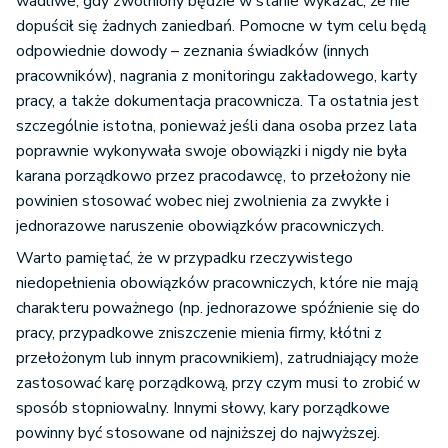
wadliwe, gdy zwolniony będzie w stanie wykazać, że nie
dopuścił się żadnych zaniedbań. Pomocne w tym celu będą
odpowiednie dowody – zeznania świadków (innych
pracowników), nagrania z monitoringu zakładowego, karty
pracy, a także dokumentacja pracownicza. Ta ostatnia jest
szczególnie istotna, ponieważ jeśli dana osoba przez lata
poprawnie wykonywała swoje obowiązki i nigdy nie była
karana porządkowo przez pracodawcę, to przełożony nie
powinien stosować wobec niej zwolnienia za zwykłe i
jednorazowe naruszenie obowiązków pracowniczych.
Warto pamiętać, że w przypadku rzeczywistego
niedopełnienia obowiązków pracowniczych, które nie mają
charakteru poważnego (np. jednorazowe spóźnienie się do
pracy, przypadkowe zniszczenie mienia firmy, kłótni z
przełożonym lub innym pracownikiem), zatrudniający może
zastosować karę porządkową, przy czym musi to zrobić w
sposób stopniowalny. Innymi słowy, kary porządkowe
powinny być stosowane od najniższej do najwyższej.