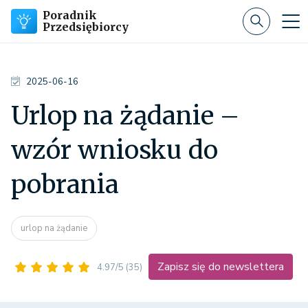
Poradnik
Przedsiębiorcy
2025-06-16
Urlop na żądanie –
wzór wniosku do
pobrania
urlop na żądanie
Zapisz się do newslettera
4.97/5
(35)