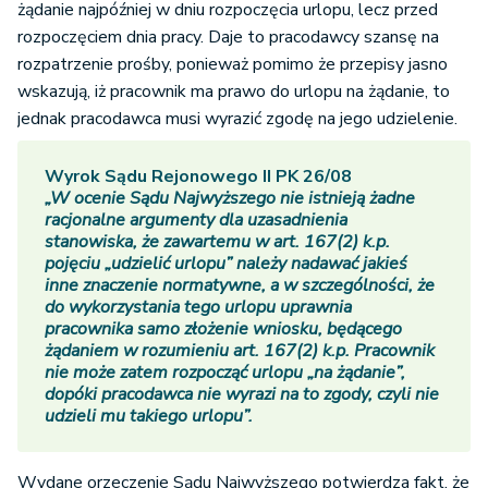
żądanie najpóźniej w dniu rozpoczęcia urlopu, lecz przed
rozpoczęciem dnia pracy. Daje to pracodawcy szansę na
rozpatrzenie prośby, ponieważ pomimo że przepisy jasno
wskazują, iż pracownik ma prawo do urlopu na żądanie, to
jednak pracodawca musi wyrazić zgodę na jego udzielenie.
Wyrok Sądu Rejonowego II PK 26/08
„W ocenie Sądu Najwyższego nie istnieją żadne
racjonalne argumenty dla uzasadnienia
stanowiska, że zawartemu w art. 167(2) k.p.
pojęciu „udzielić urlopu” należy nadawać jakieś
inne znaczenie normatywne, a w szczególności, że
do wykorzystania tego urlopu uprawnia
pracownika samo złożenie wniosku, będącego
żądaniem w rozumieniu art. 167(2) k.p. Pracownik
nie może zatem rozpocząć urlopu „na żądanie”,
dopóki pracodawca nie wyrazi na to zgody, czyli nie
udzieli mu takiego urlopu”.
Wydane orzeczenie Sądu Najwyższego potwierdza fakt, że