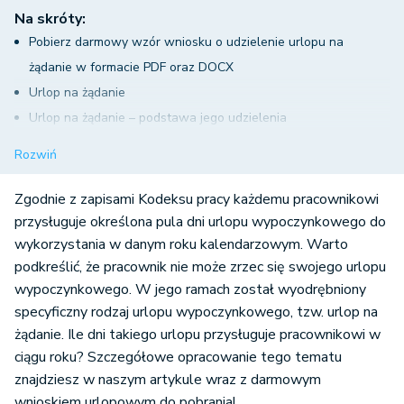
Na skróty:
Pobierz darmowy wzór wniosku o udzielenie urlopu na
żądanie w formacie PDF oraz DOCX
Urlop na żądanie
Urlop na żądanie – podstawa jego udzielenia
Kiedy urlop na żądanie może zostać uznany za bezpodstawny?
Rozwiń
Czy niewykorzystany urlop na żądanie przechodzi na kolejny
rok?
Zgodnie z zapisami Kodeksu pracy każdemu pracownikowi
Urlop na żądanie – podsumowanie
przysługuje określona pula dni urlopu wypoczynkowego do
wykorzystania w danym roku kalendarzowym. Warto
podkreślić, że pracownik nie może zrzec się swojego urlopu
wypoczynkowego. W jego ramach został wyodrębniony
specyficzny rodzaj urlopu wypoczynkowego, tzw. urlop na
żądanie. Ile dni takiego urlopu przysługuje pracownikowi w
ciągu roku? Szczegółowe opracowanie tego tematu
znajdziesz w naszym artykule wraz z darmowym
wnioskiem urlopowym do pobrania!