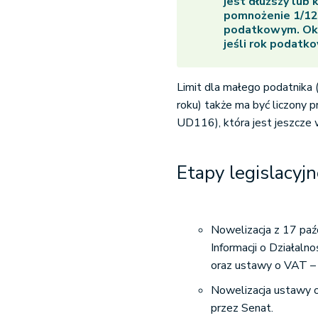
jest dłuższy lub 
pomnożenie 1/12 z
podatkowym. Okre
jeśli rok podatk
Limit dla małego podatnika
roku) także ma być liczony p
UD116), która jest jeszcze 
Etapy legislacyj
Nowelizacja z 17 paźd
Informacji o Działalno
oraz ustawy o VAT – 
Nowelizacja ustawy o
przez Senat.