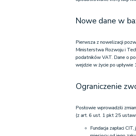
Nowe dane w baz
Pierwsza z nowelizacji pozw
Ministerstwa Rozwoju i Tech
podatników VAT. Dane o pod
wejdzie w życie po upływie 1
Ograniczenie zwo
Posłowie wprowadzili zmiany
(z art. 6 ust. 1 pkt 25 ustaw
Fundacja zapłaci CIT,
miesięcy od jego zaku