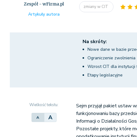
Zespół - wFirma.pl
zmiany w CIT
Artykuły autora
Na skróty:
Nowe dane w bazie prze
Ograniczenie zwolnienia 
Wzrost CIT dla instytucj
Etapy legislacyjne
Wielkość tekstu:
Sejm przyjął pakiet ustaw 
funkcjonowaniu bazy przedsi
A
A
Informacji o Działalności G
Pozostałe projekty, które m
opodatkowanie instytucji fi