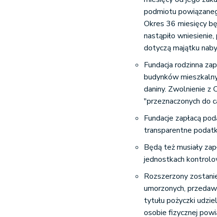
podmiotu powiązanego
Okres 36 miesięcy bę
nastąpiło wniesienie
dotyczą majątku naby
Fundacja rodzinna za
budynków mieszkalny
daniny. Zwolnienie z 
"przeznaczonych do 
Fundacje zapłacą pod
transparentne podat
Będą też musiały zapł
jednostkach kontrolow
Rozszerzony zostanie
umorzonych, przedawn
tytułu pożyczki udzie
osobie fizycznej powią