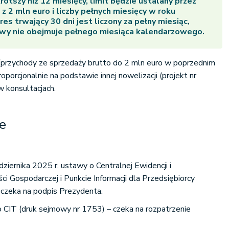
krótszy niż 12 miesięcy, limit będzie ustalany przez
 2 mln euro i liczby pełnych miesięcy w roku
s trwający 30 dni jest liczony za pełny miesiąc,
owy nie obejmuje pełnego miesiąca kalendarzowego.
 (przychody ze sprzedaży brutto do 2 mln euro w poprzednim
roporcjonalnie na podstawie innej nowelizacji (projekt nr
w konsultacjach.
ne
ziernika 2025 r. ustawy o Centralnej Ewidencji i
ści Gospodarczej i Punkcie Informacji dla Przedsiębiorcy
czeka na podpis Prezydenta.
 CIT (druk sejmowy nr 1753) – czeka na rozpatrzenie