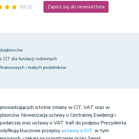
Zapisz się do newslettera
5/5
(1)
dsiębiorców
z CIT dla fundacji rodzinnych
i finansowych i małych podatników
wprowadzających istotne zmiany w CIT, VAT oraz w
ębiorców. Nowelizacja ustawy o Centralnej Ewidencji i
ospodarczej oraz ustawy o VAT trafi do podpisu Prezydenta.
odyfikują kluczowe przepisy
ustawy o CIT
, w tym
nansowych, czekają na rozpatrzenie przez Senat.