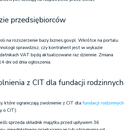
ie przedsiębiorców
oli na rozszerzenie bazy biznes.gov.pl. Wkrótce na portalu
nologii sprawdzisz, czy kontrahent jest w wykazie
atnikach VAT będą aktualizowane raz dziennie. Zmiana
4 dni od dnia ogłoszenia.
lnienia z CIT dla fundacji rodzinnych
, które ograniczają zwolnienie z CIT dla
fundacji rodzinnych
y o CIT):
 jeśli sprzeda składnik majątku przed upływem 36
pu, nieodpłatnego przekazania jej lub otrzymania od