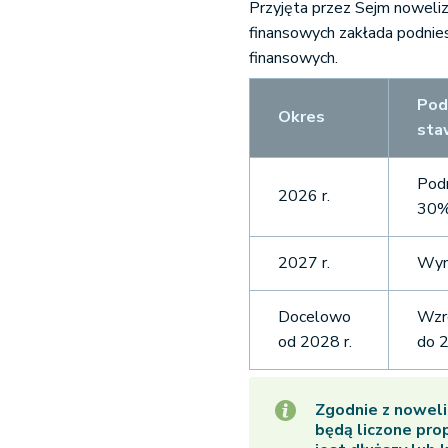
Przyjęta przez Sejm noweliz
finansowych zakłada podnies
finansowych.
Po
Okres
sta
Podn
2026 r.
30
2027 r.
Wyn
Docelowo
Wzr
od 2028 r.
do 
Zgodnie z noweli
będą liczone prop