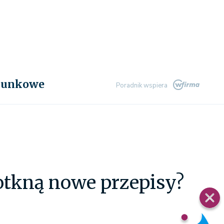
chunkowe
Poradnik wspiera
otkną nowe przepisy?