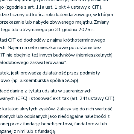
 (zgodnie z art. 11a ust. 1 pkt 4 ustawy o CIT).
dzie liczony od końca roku kalendarzowego, w którym
, przekazanie lub nabycie zbywanego majątku. Zmiany
tego lub otrzymanego po 31 grudnia 2025 r..
płaci CIT od dochodów z najmu krótkoterminowego
ch. Najem na cele mieszkaniowe pozostanie bez
CIT nie obejmie też innych budynków (niemieszkalnych)
całodobowego zakwaterowania".
atek, jeśli prowadzą działalność przez podmioty
kowo (np. luksemburska spółka SCSp).
acić daninę z tytułu udziału w zagranicznych
anych (CFC) i stosować exit tax (art. 24f ustawy CIT).
 katalog ukrytych zysków. Zaliczy się do nich wartość
ionych lub odpisanych jako nieściągalne należności z
lonej przez fundację beneficjentowi, fundatorowi lub
zanej z nimi lub z fundacją.